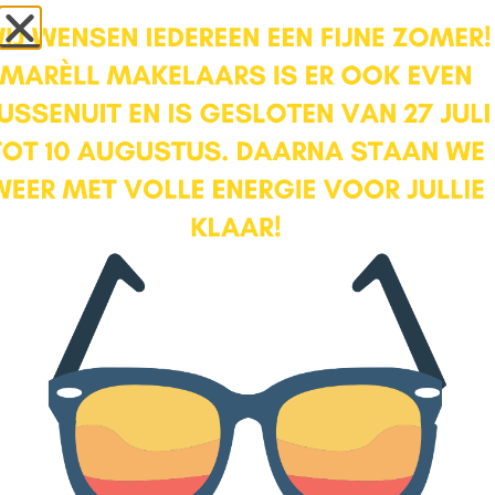
Samen bieden
Je hebt een huis gevonden maar wat is het huis
waard en hoe doe je een goede bieding?
MARÈLL Makelaars kijkt met je mee. Ze
onderzoekt de (ver)bouwgeschiedenis en de
koopprijzen van vergelijkbare huizen uit de
buurt en tijdens de bezichtiging kijken we met
een bouwkundige blik mee om je zo goed
mogelijk te kunnen adviseren of dit huis een bod
waard is.