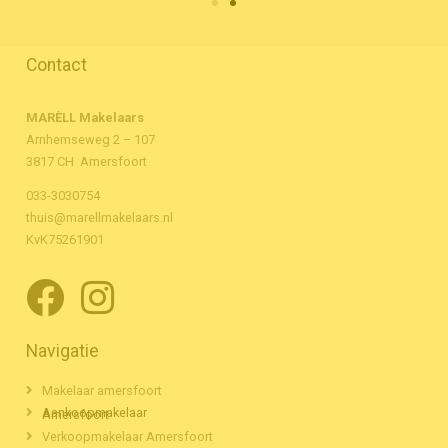
Contact
MARÈLL Makelaars
Arnhemseweg 2 – 107
3817 CH Amersfoort
033-3030754
thuis@marellmakelaars.nl
KvK75261901
Navigatie
Makelaar amersfoort
Aankoopmakelaar Amersfoort
Verkoopmakelaar Amersfoort