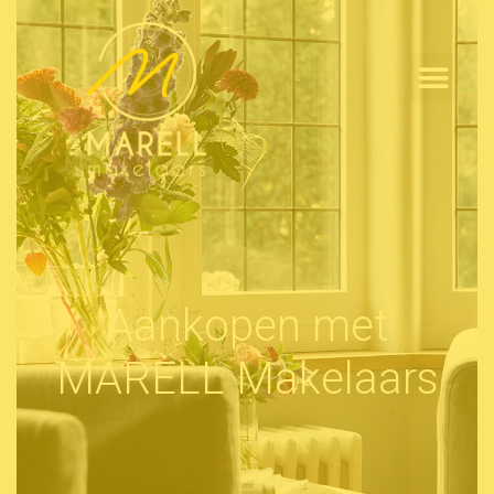
Aankopen met
MARÈLL Makelaars