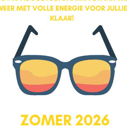
Gratis waardebepaling
Overweeg je om je huis te gaan verkopen en
ben je benieuwd hoeveel je huis waard is in de
huidige markt? Een waardebepaling geeft
direct inzicht in je bestedingsruimte voor een
toekomstige woning. We komen graag bij je
langs om inzicht te geven in de reële waarde
van je huis. Een waardebepaling is geheel
vrijblijvend en we komen ook ’s avonds of op
zaterdag.
Ik wil graag een gratis
waardebepaling