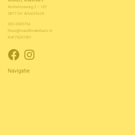
MARÈLL Makelaars
Arnhemseweg 2 – 107
3817 CH Amersfoort
033-3030754
thuis@marellmakelaars.nl
KvK75261901
Navigatie