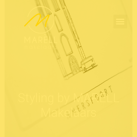
Styling by MARÈLL
Makelaars