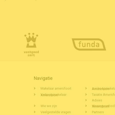
Navigatie
Makelaar amersfoort
Aankoopmakelaar Amersfoort
Taxatie Amersf
Verkoopmakelaar Amersfoort
Advies
Wie we zijn
Woningaanbod Amersfoort
Veelgestelde vragen
Partners