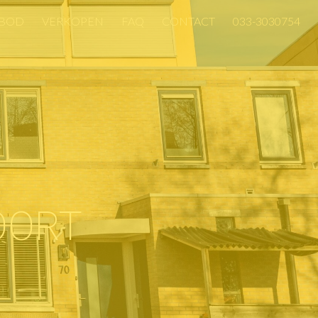
BOD
VERKOPEN
FAQ
CONTACT
033-3030754
BOD
VERKOPEN
FAQ
CONTACT
033-3030754
OORT