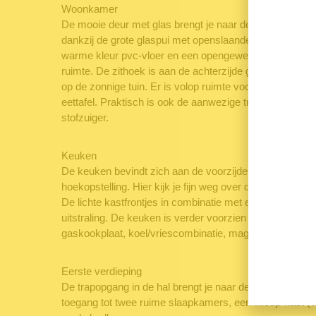
Woonkamer
De mooie deur met glas brengt je naar de woonkamer. 
dankzij de grote glaspui met openslaande deuren aan de 
warme kleur pvc-vloer en een opengewerkte steens-muu
ruimte. De zithoek is aan de achterzijde gesitueerd, waa
op de zonnige tuin. Er is volop ruimte voor een royale 
eettafel. Praktisch is ook de aanwezige trapkast voor 
stofzuiger.
Keuken
De keuken bevindt zich aan de voorzijde van de woning
hoekopstelling. Hier kijk je fijn weg over de straat naar 
De lichte kastfrontjes in combinatie met een houtlook 
uitstraling. De keuken is verder voorzien van diverse 
gaskookplaat, koel/vriescombinatie, magnetron en vaa
Eerste verdieping
De trapopgang in de hal brengt je naar de overloop van
toegang tot twee ruime slaapkamers, een inloop-kast 