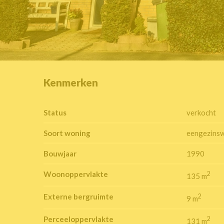
Kenmerken
Status
verkocht
Soort woning
eengezins
Bouwjaar
1990
Woonoppervlakte
2
135 m
Externe bergruimte
2
9 m
Perceeloppervlakte
2
131 m