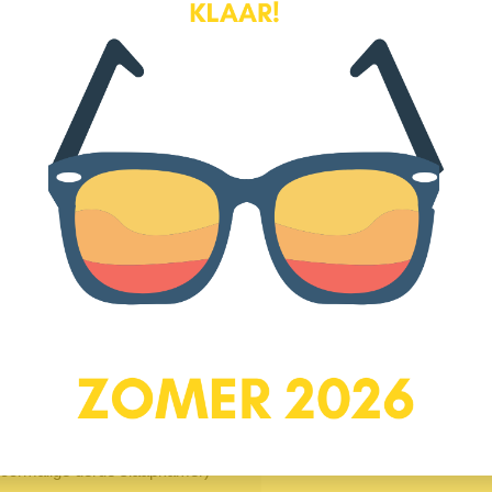
Deze tuingerichte woonkamer is
achtergevel heerlijk licht. De
r geven instant sfeer aan de
Locatie
rdoor je vanaf de bank uitkijkt
hoekbank en een gezellige
het herbergen van voorraad en
 en is uitgevoerd in een slimme
de waterpartij aan de overzijde.
blad geven de keuken een rustige
inbouwapparatuur, waaronder een
twasser.
 de eerste verdieping met
(voormalige derde slaapkamer)