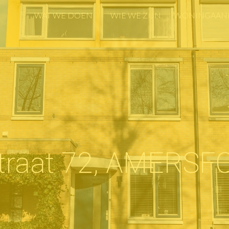
WAT WE DOEN
WIE WE ZIJN
WONINGAAN
WAT WE DOEN
WIE WE ZIJN
WONINGAAN
traat 72, AMERSF