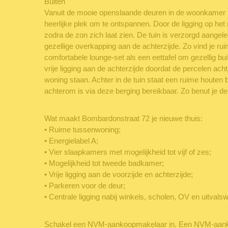
Buiten
Vanuit de mooie openslaande deuren in de woonkamer lo
heerlijke plek om te ontspannen. Door de ligging op het 
zodra de zon zich laat zien. De tuin is verzorgd aangel
gezellige overkapping aan de achterzijde. Zo vind je ru
comfortabele lounge-set als een eettafel om gezellig buit
vrije ligging aan de achterzijde doordat de percelen ac
woning staan. Achter in de tuin staat een ruime houten 
achterom is via deze berging bereikbaar. Zo benut je de
Wat maakt Bombardonstraat 72 je nieuwe thuis:
• Ruime tussenwoning;
• Energielabel A;
• Vier slaapkamers met mogelijkheid tot vijf of zes;
• Mogelijkheid tot tweede badkamer;
• Vrije ligging aan de voorzijde en achterzijde;
• Parkeren voor de deur;
• Centrale ligging nabij winkels, scholen, OV en uitvals
Schakel een NVM-aankoopmakelaar in. Een NVM-aank