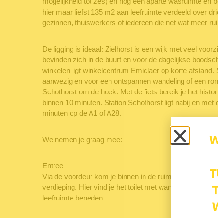
mogelijkheid tot zes) en nog een aparte wasruimte en 
hier maar liefst 135 m2 aan leefruimte verdeeld over dr
gezinnen, thuiswerkers of iedereen die net wat meer ru
De ligging is ideaal: Zielhorst is een wijk met veel voo
bevinden zich in de buurt en voor de dagelijkse boods
winkelen ligt winkelcentrum Emiclaer op korte afstand. 
aanwezig en voor een ontspannen wandeling of een rond
Schothorst om de hoek. Met de fiets bereik je het hist
binnen 10 minuten. Station Schothorst ligt nabij en met 
minuten op de A1 of A28.
We nemen je graag mee:
Entree
Via de voordeur kom je binnen in de ruime hal met trap
verdieping. Hier vind je het toilet met wandcloset, de m
leefruimte beneden.