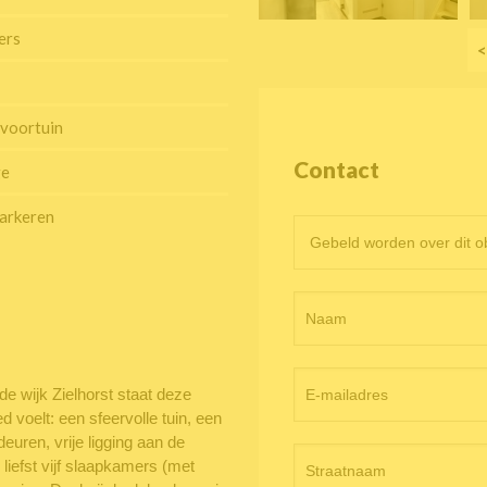
ers
<
 voortuin
Contact
ge
arkeren
Contactformulier
objectpagina
fde wijk Zielhorst staat deze
 voelt: een sfeervolle tuin, een
uren, vrije ligging aan de
 liefst vijf slaapkamers (met