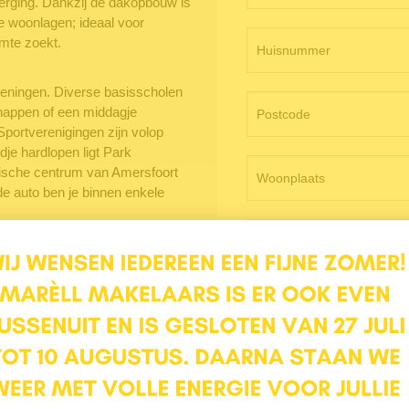
berging. Dankzij de dakopbouw is
ie woonlagen; ideaal voor
imte zoekt.
rzieningen. Diverse basisscholen
chappen of een middagje
Sportverenigingen zijn volop
je hardlopen ligt Park
orische centrum van Amersfoort
de auto ben je binnen enkele
Ochtend
Middag
opgang naar de eerste
eterkast en toegang tot de