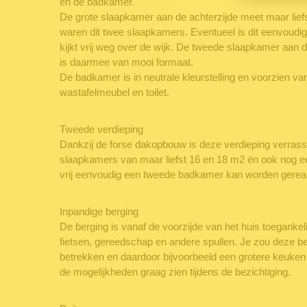
en de badkamer.
De grote slaapkamer aan de achterzijde meet maar liefs
waren dit twee slaapkamers. Eventueel is dit eenvoudi
kijkt vrij weg over de wijk. De tweede slaapkamer aan 
is daarmee van mooi formaat.
De badkamer is in neutrale kleurstelling en voorzien v
wastafelmeubel en toilet.
Tweede verdieping
Dankzij de forse dakopbouw is deze verdieping verrasse
slaapkamers van maar liefst 16 en 18 m2 én ook nog 
vrij eenvoudig een tweede badkamer kan worden gereal
Inpandige berging
De berging is vanaf de voorzijde van het huis toegankeli
fietsen, gereedschap en andere spullen. Je zou deze b
betrekken en daardoor bijvoorbeeld een grotere keuken 
de mogelijkheden graag zien tijdens de bezichtiging.