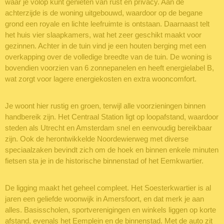
waar je volop kunt genieten van rust en privacy. Aan de
achterzijde is de woning uitgebouwd, waardoor op de begane
grond een royale en lichte leefruimte is ontstaan. Daarnaast telt
het huis vier slaapkamers, wat het zeer geschikt maakt voor
gezinnen. Achter in de tuin vind je een houten berging met een
overkapping over de volledige breedte van de tuin. De woning is
bovendien voorzien van 6 zonnepanelen en heeft energielabel B,
wat zorgt voor lagere energiekosten en extra wooncomfort.
Je woont hier rustig en groen, terwijl alle voorzieningen binnen
handbereik zijn. Het Centraal Station ligt op loopafstand, waardoor
steden als Utrecht en Amsterdam snel en eenvoudig bereikbaar
zijn. Ook de herontwikkelde Noordewierweg met diverse
speciaalzaken bevindt zich om de hoek en binnen enkele minuten
fietsen sta je in de historische binnenstad of het Eemkwartier.
De ligging maakt het geheel compleet. Het Soesterkwartier is al
jaren een geliefde woonwijk in Amersfoort, en dat merk je aan
alles. Basisscholen, sportverenigingen en winkels liggen op korte
afstand, evenals het Eemplein en de binnenstad. Met de auto zit