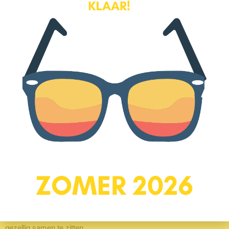
Tweede verdieping
Een vaste trap brengt je naar de tweede verdieping, waar je een
ruime vierde slaapkamer vindt. Dankzij dakkapellen aan zowel de
voor- als achterzijde valt er volop daglicht naar binnen. Met veel
vaste kasten en een oppervlakte van circa 20 m² biedt deze
kamer volop ruimte en mogelijkheden.
Buiten
De woning heeft een diepe tuin van circa 30 meter, gelegen op het
zuiden, waardoor je hier volop van de zon kunt genieten. De tuin
is zo ruim dat je er verschillende plekken en functies kunt
creëren, bijvoorbeeld meerdere terrassen, speelruimte of
moestuin. De is op biologische wijze aangelegd en beplant, met
diverse fruitbomen en -struiken zoals een kersen- en
pruimenboom, frambozen, bramen en diverse soorten bessen.
Achter op het perceel staat een grote berging met achterom,
voorzien van elektriciteit en een gasaansluiting, met daarnaast
een waterpunt. Voor de berging is een ruime overkapping
geplaatst, een heerlijke plek om te ontspannen, te borrelen of
gezellig samen te zitten.