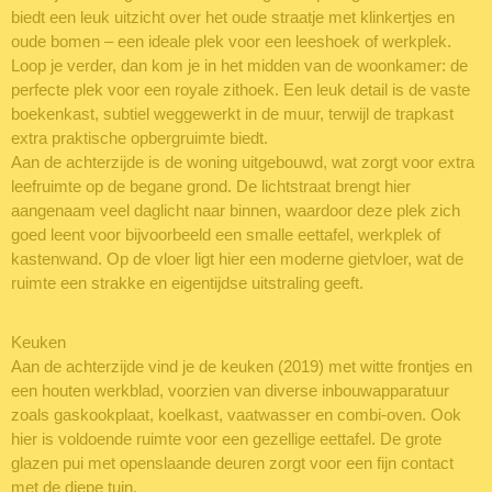
biedt een leuk uitzicht over het oude straatje met klinkertjes en
oude bomen – een ideale plek voor een leeshoek of werkplek.
Loop je verder, dan kom je in het midden van de woonkamer: de
perfecte plek voor een royale zithoek. Een leuk detail is de vaste
boekenkast, subtiel weggewerkt in de muur, terwijl de trapkast
extra praktische opbergruimte biedt.
Aan de achterzijde is de woning uitgebouwd, wat zorgt voor extra
leefruimte op de begane grond. De lichtstraat brengt hier
aangenaam veel daglicht naar binnen, waardoor deze plek zich
goed leent voor bijvoorbeeld een smalle eettafel, werkplek of
kastenwand. Op de vloer ligt hier een moderne gietvloer, wat de
ruimte een strakke en eigentijdse uitstraling geeft.
Keuken
Aan de achterzijde vind je de keuken (2019) met witte frontjes en
een houten werkblad, voorzien van diverse inbouwapparatuur
zoals gaskookplaat, koelkast, vaatwasser en combi-oven. Ook
hier is voldoende ruimte voor een gezellige eettafel. De grote
glazen pui met openslaande deuren zorgt voor een fijn contact
met de diepe tuin.