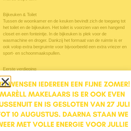
Bijkeuken & Toilet
Tussen de woonkamer en de keuken bevindt zich de toegang tot
het toilet en de bijkeuken. Het toilet is voorzien van een hangend
closet en een fonteintje. In de bijkeuken is plek voor de
wasmachine en droger. Dankzij het formaat van de ruimte is er
ook volop extra bergruimte voor bijvoorbeeld een extra vriezer en
sport- en schoonmaakspullen.
Eerste verdieping
De trap in de hal brengt je naar de overloop op de eerste
verdieping, met toegang tot drie slaapkamers en de badkamer.
De twee grootste slaapkamers zijn respectievelijk ongeveer 9 en
10 m², terwijl de derde iets kleiner is en ideaal kan dienen als
babykamer of thuiswerkplek.
De badkamer (2015) ligt aan de voorzijde van de woning en heeft
een raam voor natuurlijke ventilatie. Hier vind je alles wat je nodig
hebt: een wastafel, een comfortabel bad met douche en een toilet.