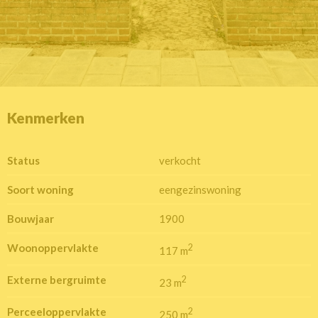
Kenmerken
Status
verkocht
Soort woning
eengezinswoning
Bouwjaar
1900
Woonoppervlakte
2
117 m
Externe bergruimte
2
23 m
Perceeloppervlakte
2
250 m