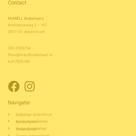
Contact
MARÈLL Makelaars
Arnhemseweg 2 – 107
3817 CH Amersfoort
033-3030754
thuis@marellmakelaars.nl
KvK7526190
Navigatie
Makelaar amersfoort
Aankoopmakelaar Amersfoort
Verkoopmakelaar Amersfoort
Taxatie Amersfoort