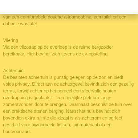
daglichtinval heerlijk licht, met een mooi vrij uitzicht op het
omliggende groen. De ruimte is compleet ingericht en voorzien
van een comfortabele douche-/stoomcabine, een toilet en een
dubbele wastafel.
Vliering
Via een vlizotrap op de overloop is de ruime bergzolder
bereikbaar. Hier bevindt zich tevens de cv-opstelling.
Achtertuin
De besloten achtertuin is gunstig gelegen op de zon en biedt
volop privacy. Direct aan de achtergevel bevindt zich een gezellig
terras, terwijl achter op het perceel een sfeervolle houten
overkapping is geplaatst – een heerlijke plek om lange
zomeravonden door te brengen. Daarnaast beschikt de tuin over
een praktische stenen berging. Naast het huis bevindt zich
bovendien extra ruimte die ideaal is als achterom en perfect
geschikt voor bijvoorbeeld fietsen, tuinmateriaal of een
houtvoorraad.