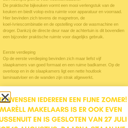
De praktische bijkeuken vormt een mooi verlengstuk van de
keuken en biedt volop extra ruimte voor apparatuur en voorraad.
Hier bevinden zich tevens de magnetron, de
koel-/vriescombinatie en de opstelling voor de wasmachine en
droger. Dankzij de directe deur naar de achtertuin is dit bovendien
een bijzonder praktische ruimte voor dagelijks gebruik.
Eerste verdieping
Op de eerste verdieping bevinden zich maar liefst vijf
slaapkamers van goed formaat en een ruime badkamer. Op de
overloop en in de slaapkamers ligt een nette houtlook
laminaatvloer en de wanden zijn strak afgewerkt.
Slaapkamers
Aan de voorzijde van de woning bevinden zich drie slaapkamers,
ieder met een geheel eigen karakter. De eerste kamer is compact
van formaat en daardoor ideaal als babykamer, kinderkamer of
thuiswerkplek.
De naastgelegen slaapkamer biedt een fraai uitzicht over de