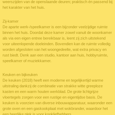
weerszijden van de openslaande deuren; praktisch én passend bij
het karakter van het huis.
Zij-kamer
De aparte werk-/speelkamer is een bijzonder veelzijdige ruimte
binnen het huis. Doordat deze kamer zowel vanuit de woonkamer
als via een eigen entree bereikbaar is, leent zij zich uitstekend
voor uiteenlopende doeleinden. Bovendien kan de ruimte volledig
worden afgesloten van het woongedeelte, wat extra privacy en
rust biedt. Denk aan een studio, kantoor aan huis, hobbyruimte,
speelkamer of muziekkamer.
Keuken en bijkeuken
De keuken (2018) heeft een moderne en tegelijkertijd warme
uitstraling dankzij de combinatie van strakke witte greeploze
kasten en een warm houten werkblad. De grote lichtgrijze
vloertegels zorgen voor een rustige en eigentijdse basis. De
keuken is voorzien van diverse inbouwapparatuur, waaronder een
grote oven en een gaskookplaat met wokbrander, waardoor het
een heerlijke plek is voor kookliefhebbers.