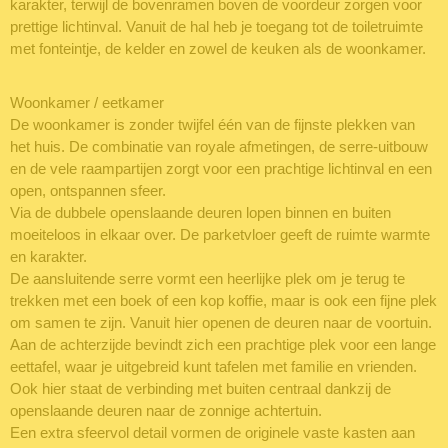
karakter, terwijl de bovenramen boven de voordeur zorgen voor
prettige lichtinval. Vanuit de hal heb je toegang tot de toiletruimte
met fonteintje, de kelder en zowel de keuken als de woonkamer.
Woonkamer / eetkamer
De woonkamer is zonder twijfel één van de fijnste plekken van
het huis. De combinatie van royale afmetingen, de serre-uitbouw
en de vele raampartijen zorgt voor een prachtige lichtinval en een
open, ontspannen sfeer.
Via de dubbele openslaande deuren lopen binnen en buiten
moeiteloos in elkaar over. De parketvloer geeft de ruimte warmte
en karakter.
De aansluitende serre vormt een heerlijke plek om je terug te
trekken met een boek of een kop koffie, maar is ook een fijne plek
om samen te zijn. Vanuit hier openen de deuren naar de voortuin.
Aan de achterzijde bevindt zich een prachtige plek voor een lange
eettafel, waar je uitgebreid kunt tafelen met familie en vrienden.
Ook hier staat de verbinding met buiten centraal dankzij de
openslaande deuren naar de zonnige achtertuin.
Een extra sfeervol detail vormen de originele vaste kasten aan