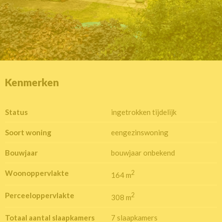
Kenmerken
Status
ingetrokken tijdelijk
Soort woning
eengezinswoning
Bouwjaar
bouwjaar onbekend
Woonoppervlakte
2
164 m
Perceeloppervlakte
2
308 m
Totaal aantal slaapkamers
7 slaapkamers