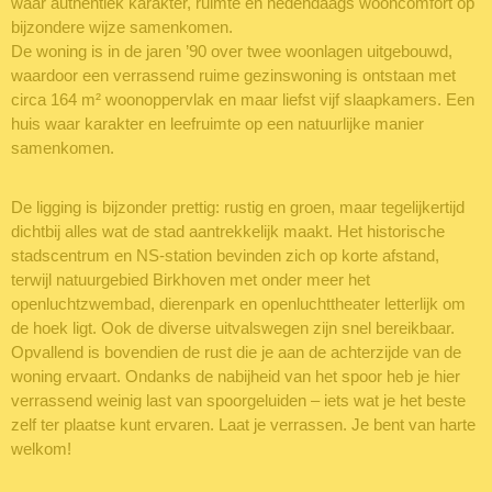
waar authentiek karakter, ruimte en hedendaags wooncomfort op
bijzondere wijze samenkomen.
De woning is in de jaren ’90 over twee woonlagen uitgebouwd,
waardoor een verrassend ruime gezinswoning is ontstaan met
circa 164 m² woonoppervlak en maar liefst vijf slaapkamers. Een
huis waar karakter en leefruimte op een natuurlijke manier
samenkomen.
De ligging is bijzonder prettig: rustig en groen, maar tegelijkertijd
dichtbij alles wat de stad aantrekkelijk maakt. Het historische
stadscentrum en NS-station bevinden zich op korte afstand,
terwijl natuurgebied Birkhoven met onder meer het
openluchtzwembad, dierenpark en openluchttheater letterlijk om
de hoek ligt. Ook de diverse uitvalswegen zijn snel bereikbaar.
Opvallend is bovendien de rust die je aan de achterzijde van de
woning ervaart. Ondanks de nabijheid van het spoor heb je hier
verrassend weinig last van spoorgeluiden – iets wat je het beste
zelf ter plaatse kunt ervaren. Laat je verrassen. Je bent van harte
welkom!