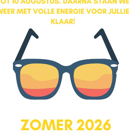
voortuin en de wijk en heeft een bijzonder charmante uitstraling
dankzij het hoge klassieke raam met roedeverdeling. De twee
authentieke inbouwkasten versterken bovendien het karakter van
de ruimte en bieden praktische bergruimte.
De derde slaapkamer ligt op de hoek van de woning en profiteert
van een prachtige lichtinval via de grote ramen aan twee zijden.
De indrukwekkende hoogte tot in de nok, gecombineerd met de
zichtbare balkconstructie geeft deze kamer een bijzonder
sfeervolle en ruimtelijke uitstraling. Een extra leuk detail is de
vide: een speelse plek die bijvoorbeeld uitstekend gebruikt kan
worden als slaapgedeelte voor kinderen. Achter het schot bevindt
zich bovendien praktische bergruimte.
Aan de achterzijde ligt nog een vrijwel identieke slaapkamer,
eveneens heerlijk licht en voorzien van dezelfde speelse vide.
De vijfde slaapkamer beschikt over charmante vaste kasten, die
niet alleen praktisch zijn, maar ook bijdragen aan de sfeer van de
ruimte.
Badkamer
De badkamer is ruim van opzet en dankzij de prettige