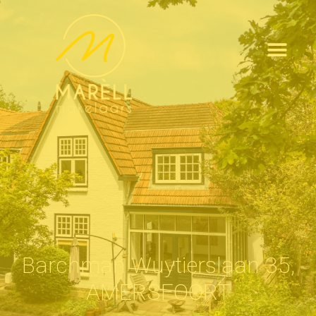
Barchman Wuytierslaan 35,
AMERSFOORT