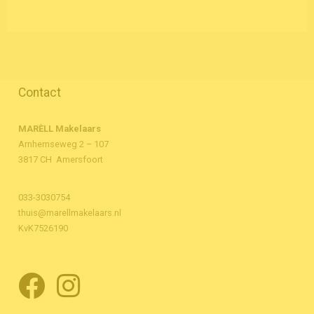
Contact
MARÈLL Makelaars
Arnhemseweg 2 – 107
3817 CH Amersfoort
033-3030754
thuis@marellmakelaars.nl
KvK7526190