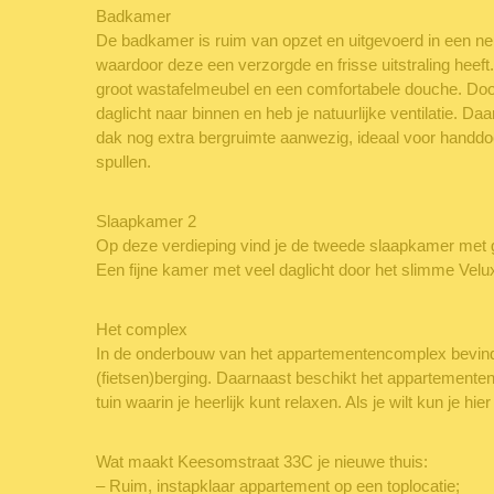
Badkamer
De badkamer is ruim van opzet en uitgevoerd in een neutr
waardoor deze een verzorgde en frisse uitstraling heeft
groot wastafelmeubel en een comfortabele douche. Door
daglicht naar binnen en heb je natuurlijke ventilatie. Da
dak nog extra bergruimte aanwezig, ideaal voor handdoe
spullen.
Slaapkamer 2
Op deze verdieping vind je de tweede slaapkamer met
Een fijne kamer met veel daglicht door het slimme Vel
Het complex
In de onderbouw van het appartementencomplex bevind
(fietsen)berging. Daarnaast beschikt het appartement
tuin waarin je heerlijk kunt relaxen. Als je wilt kun je hier
Wat maakt Keesomstraat 33C je nieuwe thuis:
– Ruim, instapklaar appartement op een toplocatie;