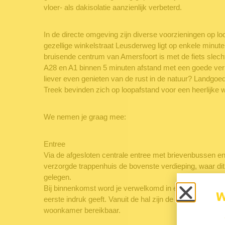
vloer- als dakisolatie aanzienlijk verbeterd.
In de directe omgeving zijn diverse voorzieningen op lo
gezellige winkelstraat Leusderweg ligt op enkele minute
bruisende centrum van Amersfoort is met de fiets slech
A28 en A1 binnen 5 minuten afstand met een goede ver
liever even genieten van de rust in de natuur? Landg
Treek bevinden zich op loopafstand voor een heerlijke 
We nemen je graag mee:
Entree
Via de afgesloten centrale entree met brievenbussen en 
verzorgde trappenhuis de bovenste verdieping, waar dit
gelegen.
Bij binnenkomst word je verwelkomd in een ruime en licht
eerste indruk geeft. Vanuit de hal zijn de meterkast, het
woonkamer bereikbaar.