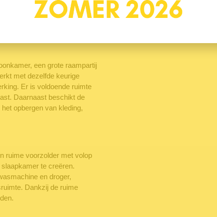
legen op het zuiden.
oonkamer, een grote raampartij
werkt met dezelfde keurige
erking. Er is voldoende ruimte
ast. Daarnaast beschikt de
 het opbergen van kleding,
een ruime voorzolder met volop
 slaapkamer te creëren.
 wasmachine en droger,
sruimte. Dankzij de ruime
eden.