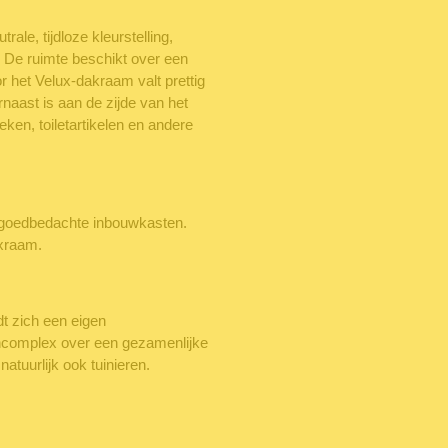
ale, tijdloze kleurstelling,
. De ruimte beschikt over een
 het Velux-dakraam valt prettig
arnaast is aan de zijde van het
ken, toiletartikelen en andere
 goedbedachte inbouwkasten.
uxraam.
t zich een eigen
encomplex over een gezamenlijke
 natuurlijk ook tuinieren.