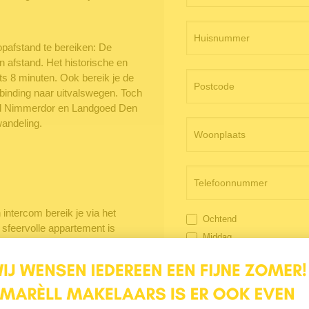
opafstand te bereiken: De
n afstand. Het historische en
ts 8 minuten. Ook bereik je de
binding naar uitvalswegen. Toch
oed Nimmerdor en Landgoed Den
wandeling.
intercom bereik je via het
Ochtend
 sfeervolle appartement is
Middag
e hal, die direct een prettige
 toilet, de keuken en de