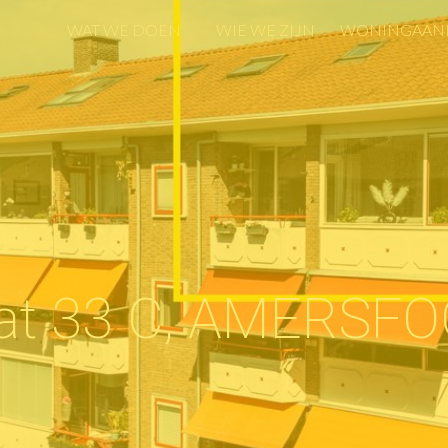
WAT WE DOEN
WIE WE ZIJN
WONINGAAN
WAT WE DOEN
WIE WE ZIJN
WONINGAAN
at 33 C, AMERSF