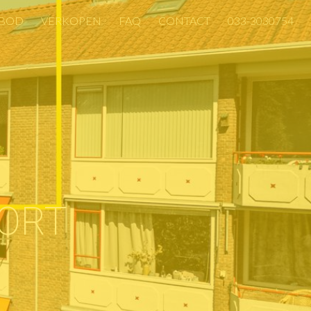
BOD
VERKOPEN
FAQ
CONTACT
033-3030754
BOD
VERKOPEN
FAQ
CONTACT
033-3030754
OORT