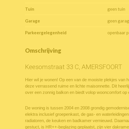
Tuin
geen tuin
Garage
geen gara
Parkeergelegenheid
openbaar p
Omschrijving
Keesomstraat 33 C, AMERSFOORT
Hier wil je wonen! Op een van de mooiste plekjes van he
deze verrassend ruime en lichte maisonnette. Dit heerl
over een zonnig balkon en biedt volop wooncomfort op e
De woning is tussen 2004 en 2008 grondig gemodernise
elektra inclusief groepenkast, de gas- en waterleidingen
radiatoren, de keuken en badkamer vernieuwd. Daarnaa
gestuct, is HR++-beglazing geplaatst, zijn vier dakram