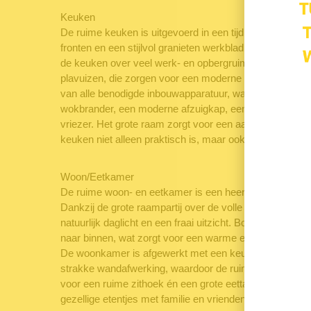
Keuken
De ruime keuken is uitgevoerd in een tijdloze witte kleu
fronten en een stijlvol granieten werkblad. Dankzij de p
de keuken over veel werk- en opbergruimte. Op de vloer 
plavuizen, die zorgen voor een moderne en verzorgde ui
van alle benodigde inbouwapparatuur, waaronder een 5
wokbrander, een moderne afzuigkap, een vaatwasser, 
vriezer. Het grote raam zorgt voor een aangename hoev
keuken niet alleen praktisch is, maar ook een prettige 
Woon/Eetkamer
De ruime woon- en eetkamer is een heerlijke leefruimte 
Dankzij de grote raampartij over de volle breedte profit
natuurlijk daglicht en een fraai uitzicht. Bovendien val
naar binnen, wat zorgt voor een warme en uitnodigende u
De woonkamer is afgewerkt met een keurige laminaatvloe
strakke wandafwerking, waardoor de ruimte direct verzo
voor een ruime zithoek én een grote eettafel, ideaal voo
gezellige etentjes met familie en vrienden.