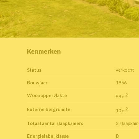
Kenmerken
Status
verkocht
Bouwjaar
1956
Woonoppervlakte
2
88 m
Externe bergruimte
2
10 m
Totaal aantal slaapkamers
3 slaapkam
Energielabel klasse
B