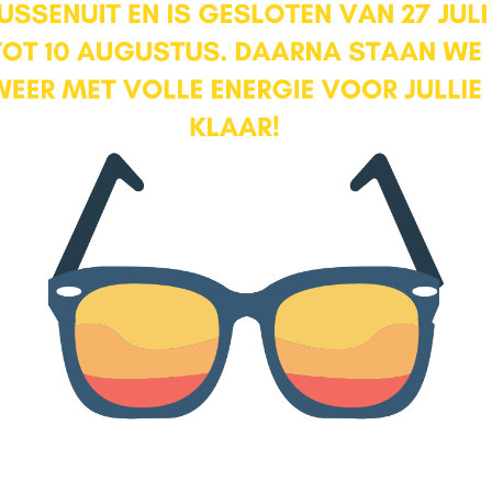
rstelling met strakke greeploze
raktische hoekopstelling beschikt
liggen grote antracietkleurige
Locatie
tstraling. De keuken is voorzien
-pits gaskookplaat met
een combi-oven, koelkast en
eelheid daglicht, waardoor de
plek vormt om te koken.
met een prettige, open sfeer.
eer je van een overvloed aan
t de zon gedurende de dag volop
itstraling.
r in een lichte kleurstelling en
rgd aanvoelt. Er is volop plaats
r zowel dagelijks gebruik als