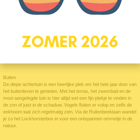
een indrukwekkende oppervlakte van circa 28 m². Deze ruimte
biedt volop mogelijkheden en kan desgewenst eenvoudig worden
opgesplitst in twee volwaardige slaapkamers.
Tweede verdieping
Via een vaste trap bereik je de tweede verdieping. Hier bevindt
zich de derde slaapkamer, een fijne en lichte ruimte dankzij de
charmante dakkapel en het grote Velux-dakraam waardoor de
kamer heerlijk licht is.
Buiten
De diepe achtertuin is een heerlijke plek om het hele jaar door van
het buitenleven te genieten. Met het terras, het zwembad en de
mooi aangelegde tuin is hier altijd wel een fijn plekje te vinden in
de zon of juist in de schaduw. Vogels fluiten er volop en zelfs de
eekhoorn laat zich regelmatig zien. Via de Ruitenbeeklaan wandel
je zo het Lockhorsterbos in voor een ontspannen ommetje in de
natuur.