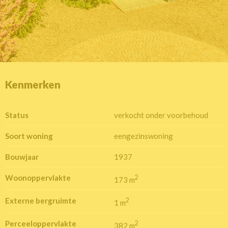
Kenmerken
Status
verkocht onder voorbehoud
Soort woning
eengezinswoning
Bouwjaar
1937
Woonoppervlakte
2
173 m
Externe bergruimte
2
1 m
Perceeloppervlakte
2
382 m