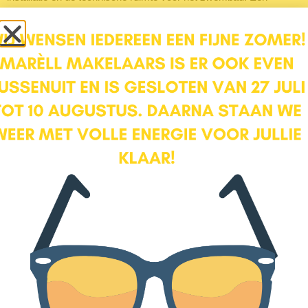
functionele plek die zorgt voor comfort en gemak zonder dat het
ten koste gaat van de leefruimte in huis.
Eerste verdieping
Via de trap in de hal bereik je de eerste verdieping. Hier komt
ruimte en comfort samen. Hier vind je twee slaapkamers, een
luxe badkamer en een ruime inloopgarderobe.
Direct bovenaan de trap ligt aan je rechterhand de eerste
slaapkamer van ca. 16 m². Een prettige, lichte kamer met als
extra pluspunt het grote balkon met mooi uitzicht over het rustige
straatje en het omliggende groen.
Loop je verder via de overloop, dan tref je aan de rechterzijde een
riante garderobekamer – een echte walk-in closet waar je al je
kleding overzichtelijk kwijt kunt. Daartegenover bevindt zich de
ruime badkamer, uitgerust met een douchecabine, toilet en een
groot wastafelmeubel. Het Velux-dakraam zorgt hier voor een
fijne lichtinval, terwijl de schuine kap een sfeervolle touch geeft.
Aan de achterzijde van de woning ligt de tweede slaapkamer, met