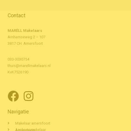
Contact
MARÈLL Makelaars
Arnhemseweg 2 – 107
3817 CH Amersfoort
033-3030754
thuis@marellmakelaars.nl
KvK7526190
Navigatie
Makelaar amersfoort
Aankoopmakelaar Amersfoort