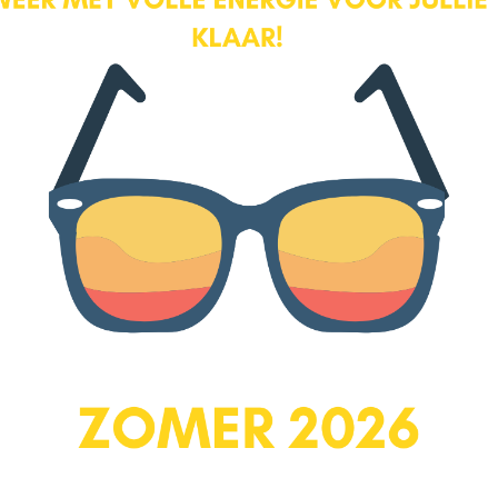
behoort op de begane grond nog een tweede, ruime berging tot
het appartement. Deze is uitermate geschikt voor het stallen van
fietsen of het opbergen van bijvoorbeeld gereedschap en
seizoensspullen.
Binnentuin
Achter het appartementencomplex bevindt zich een ruime,
groene binnentuin die exclusief toegankelijk is voor de bewoners.
Deze gezamenlijke tuin vormt een leuk extraatje bij het
appartement en is een heerlijke plek om even buiten te zitten, te
genieten van de rust en het groen of gezellig een praatje te maken
met medebewoners.
VVE
Het appartement maakt deel uit van een actieve en financieel
gezonde Vereniging van Eigenaren, die veel aandacht heeft voor
het onderhoud van het complex. Zo is recent de coating van alle
balkons vervangen. Daarnaast staat op korte termijn de aanleg
van een videofoonsysteem in de appartementen op de planning.
Hierdoor blijft het complex goed onderhouden en wordt er continu