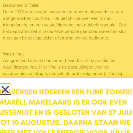
Badkamer & Toilet
De in 2016 vernieuwde badkamer is modern afgewerkt en van
alle gemakken voorzien. Hier beschik je over een ruime
inloopdouche en een wastafelmeubel met dubbele wastafel. Ook
het separate toilet is in dezelfde periode gemoderniseerd en sluit
mooi aan bij de eigentijdse uitstraling van de badkamer.
Wasruimte
Aangrenzend aan de badkamer bevindt zich de praktische
was-/droogruimte. Hier vind je de aansluitingen voor de
wasmachine en droger, evenals de boiler (eigendom). Dankzij
deze aparte ruimte blijven de technische voorzieningen netjes uit
het zicht en beschik je over extra praktische bergruimte.
Bergingen
Aan bergruimte geen gebrek! Direct naast het appartement
beschik je over een eigen berging met elektra, ideaal voor het
opbergen van voorraad, huishoudelijke spullen, een vriezer of
andere zaken die je graag binnen handbereik hebt. Daarnaast