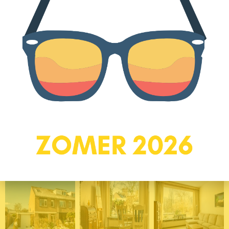
– Veel ruimte in de woning maar ook om de woning
– Mogelijkheden tot 5 à 6 slaapkamers van goed formaat
– Mogelijkheid tot een kantoor aan huis
– Hoekwoning met veel licht door de grote raampartijen
– Een zolder met mogelijkheden
Schakel?een NVM-aankoopmakelaar in. Een NVM-
aankoopmakelaar komt op voor uw belang en bespaart u tijd, geld
en zorgen!??
Foto's