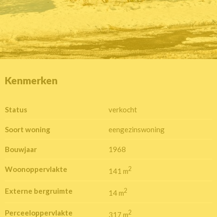
Kenmerken
Status
verkocht
Soort woning
eengezinswoning
Bouwjaar
1968
Woonoppervlakte
2
141 m
Externe bergruimte
2
14 m
Perceeloppervlakte
2
317 m