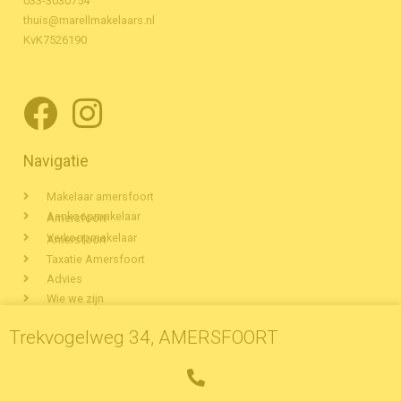
033-3030754
thuis@marellmakelaars.nl
KvK7526190
Navigatie
Makelaar amersfoort
Aankoopmakelaar Amersfoort
Verkoopmakelaar Amersfoort
Taxatie Amersfoort
Advies
Wie we zijn
Woningaanbod Amersfoort
Trekvogelweg 34, AMERSFOORT
Veelgestelde vragen
Partners
Contact
Privacyverklaring