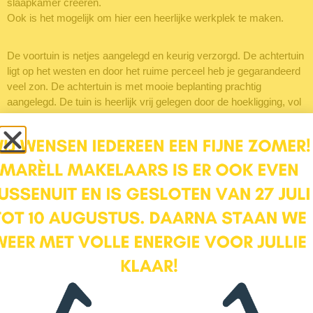
slaapkamer creëren.
Ook is het mogelijk om hier een heerlijke werkplek te maken.
De voortuin is netjes aangelegd en keurig verzorgd. De achtertuin
ligt op het westen en door het ruime perceel heb je gegarandeerd
veel zon. De achtertuin is met mooie beplanting prachtig
aangelegd. De tuin is heerlijk vrij gelegen door de hoekligging, vol
op privacy! Achterin de tuin bevindt zich een ruime berging die
ook via de achterom is te bereiken. Een perfecte plek voor fietsen
en tuingereedschap.
Naast de woning is een ruime garage met oprit gebouwd. Deze
kun je desgewenst ombouwen naar een kantoor aan huis, een
atelier/hobbyruimte of wellicht een ruime speelkamer voor de
kinderen. Mogelijkheden te over.
Wat maakt Trekvogelweg 34 je nieuwe thuis:
– Vrije ligging aan de voor- en achterzijde
– Uitkijkend over het waterwingebied, heerlijk wandelen