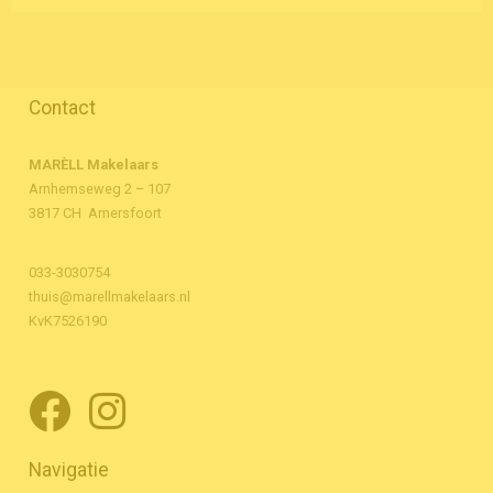
Contact
MARÈLL Makelaars
Arnhemseweg 2 – 107
3817 CH Amersfoort
033-3030754
thuis@marellmakelaars.nl
KvK7526190
Navigatie