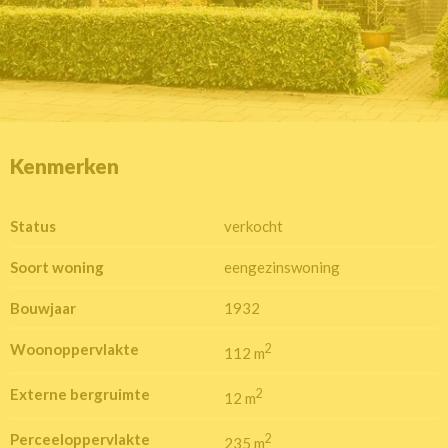
Kenmerken
Status
verkocht
Soort woning
eengezinswoning
Bouwjaar
1932
Woonoppervlakte
2
112 m
Externe bergruimte
2
12 m
Perceeloppervlakte
2
235 m