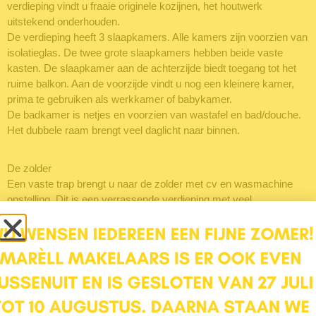
verdieping vindt u fraaie originele kozijnen, het houtwerk
uitstekend onderhouden.
De verdieping heeft 3 slaapkamers. Alle kamers zijn voorzien van
isolatieglas. De twee grote slaapkamers hebben beide vaste
kasten. De slaapkamer aan de achterzijde biedt toegang tot het
ruime balkon. Aan de voorzijde vindt u nog een kleinere kamer,
prima te gebruiken als werkkamer of babykamer.
De badkamer is netjes en voorzien van wastafel en bad/douche.
Het dubbele raam brengt veel daglicht naar binnen.
De zolder
Een vaste trap brengt u naar de zolder met cv en wasmachine
opstelling. Dit is een verrassende verdieping met veel
mogelijkheden en er is veel verborgen ruimte achter de schotten
en aftimmering. Een ideale verdieping om een grote slaapkamer
van de maken.
De tuin
De tuin is met veel aandacht en liefde ontworpen en onderhouden.
Een kleine oase dicht bij de stad. U vindt er een kleine vijver,