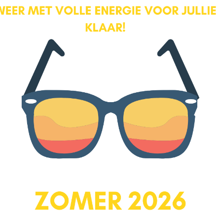
terrasjes, ontelbaar veel bloemen en planten en achterin op het
perceel nog een kleine houten berging voor alle tuinspullen.
Daarnaast is er nog een stenen schuurtje met nok. Deze originele
berging is door de eigenaar met liefde gerestaureerd waarbij
bijvoorbeeld het oude geblazen glas bewaard is gebleven. De
berging heeft nog een laatste verrassing in petto: een kleine
wijnkelder met vast trappetje.
Wat maakt Zwaanstraat 4 uw nieuwe thuis:
• Prachtige jaren ’30 bouw
• Veel originele details zoals glas-in-lood en metselwerk
• 4 heerlijke slaapkamers met genoeg mogelijkheden
• Ruime, mooi aangelegde tuin gelegen op zuidoosten
• 112 m2 sfeervol woonoppervlak
• Fijne ligging ten opzichte van binnenstad en Park Randenbroek
Schakel?een NVM-aankoopmakelaar in. Een NVM-
aankoopmakelaar komt op voor uw belang en bespaart u tijd, geld
en zorgen!??