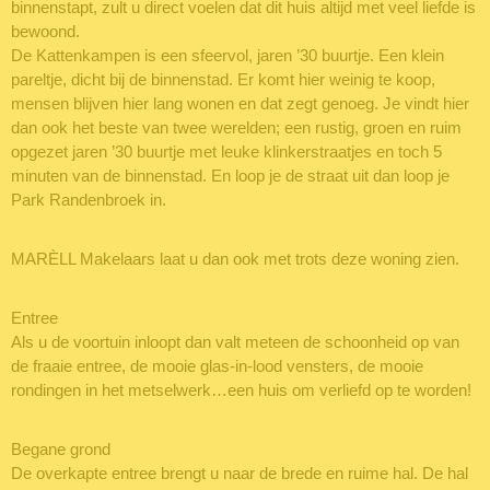
binnenstapt, zult u direct voelen dat dit huis altijd met veel liefde is
bewoond.
De Kattenkampen is een sfeervol, jaren ’30 buurtje. Een klein
pareltje, dicht bij de binnenstad. Er komt hier weinig te koop,
mensen blijven hier lang wonen en dat zegt genoeg. Je vindt hier
dan ook het beste van twee werelden; een rustig, groen en ruim
opgezet jaren ’30 buurtje met leuke klinkerstraatjes en toch 5
minuten van de binnenstad. En loop je de straat uit dan loop je
Park Randenbroek in.
MARÈLL Makelaars laat u dan ook met trots deze woning zien.
Entree
Als u de voortuin inloopt dan valt meteen de schoonheid op van
de fraaie entree, de mooie glas-in-lood vensters, de mooie
rondingen in het metselwerk…een huis om verliefd op te worden!
Begane grond
De overkapte entree brengt u naar de brede en ruime hal. De hal