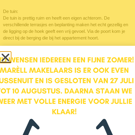
De tuin:
De tuin is prettig ruim en heeft een eigen achterom. De
verschillende terrasjes en beplanting maken het echt gezellig en
de ligging op de hoek geeft een vrij gevoel. Via de poort kom je
direct bij de berging die bij het appartement hoort.
De VVE:
Er is een gezonde en actieve VvE, de servicekosten bedragen €
154,40 per maand. Het complex is goed onderhouden en de
woning heeft energielabel C.
Wat maakt Fahrenheitstraat 52A je nieuwe thuis:
– Heerlijke tuin voorzien van verschillende terrasjes en veel groen
– Dé kans om als starter in de wijk Leusderkwartier te wonen
– Twee slaapkamers of een riante woon/eetkamer
– Ruime berging, ideaal gelegen ten opzichte van de woning, net
naast je tuin.
– Parkeren voor de deur