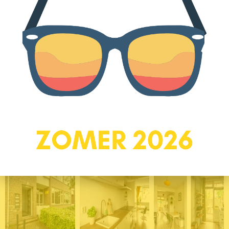
– Volledig isolatieglas
– Keuken uit 2017
– Perfecte ligging ten opzichte van voorzieningen, natuur en
historische binnenstad
Schakel?een NVM-aankoopmakelaar in. Een NVM-
aankoopmakelaar komt op voor uw belang en bespaart u tijd, geld
en zorgen!
Foto's