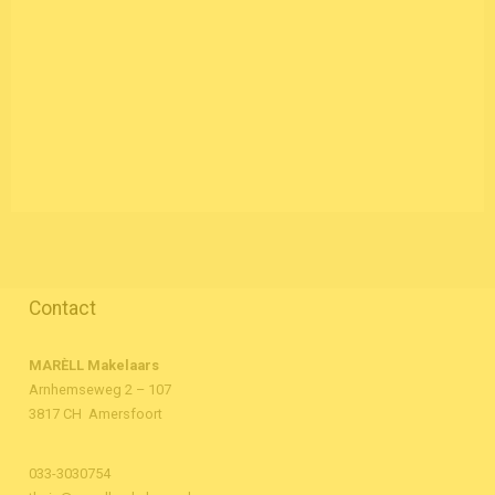
Contact
MARÈLL Makelaars
Arnhemseweg 2 – 107
3817 CH Amersfoort
033-3030754