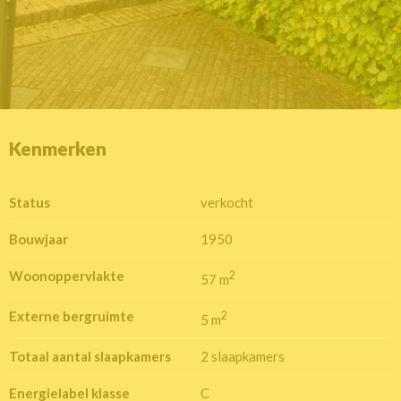
Kenmerken
Status
verkocht
Bouwjaar
1950
Woonoppervlakte
2
57 m
Externe bergruimte
2
5 m
Totaal aantal slaapkamers
2 slaapkamers
Energielabel klasse
C