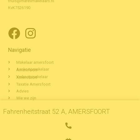
thuis@marellmakelaars.nl
KvK7526190
Navigatie
Makelaar amersfoort
Aankoopmakelaar Amersfoort
Verkoopmakelaar Amersfoort
Taxatie Amersfoort
Advies
Wie we zijn
Woningaanbod Amersfoort
Fahrenheitstraat 52 A, AMERSFOORT
Veelgestelde vragen
Partners
Contact
Privacyverklaring
Cookiestatement