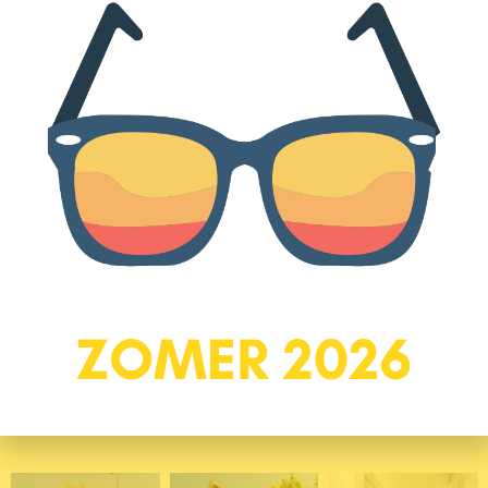
– Heerlijk ruim appartement met veel mogelijkheden
– Balkon op zuidwesten gelegen
– Twee ruime slaapkamers
– Ruime berging op de begane grond van het complex
– Parkeren bij het complex
– Energielabel A
– Goed onderhouden van binnen en van buiten
– Perfecte ligging ten opzichte van voorzieningen, het park en
historische binnenstad
Schakel?een NVM-aankoopmakelaar in. Een NVM-
aankoopmakelaar komt op voor uw belang en bespaart u tijd, geld
en zorgen!
Foto's