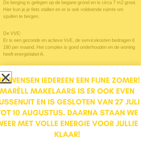
De berging is gelegen op de begane grond en is circa 7 m2 groot.
Hier kun je je fiets stallen en er is ook voldoende ruimte om
spullen te bergen.
De VVE:
Er is een gezonde en actieve VvE, de servicekosten bedragen €
180 per maand. Het complex is goed onderhouden en de woning
heeft energielabel A.
De ligging:
Het Park Schothorst met sportvelden en zijn natuurspeelplaats,
winkelcentrum Schothorst en scholen liggen ook vlakbij. Het oude
stadscentrum ligt vlakbij, net als het winkelcentrum en
uitvalswegen kun je zo benaderen. Ook Park Schothorst ligt om
de hoek. Een ideaal appartement dus als je in Utrecht of
Amsterdam werkt of toch de rust en comfort van een
appartement zoekt met wel alle voorzieningen dichtbij.
Wat maakt Paladijnenweg 25 je nieuwe thuis: