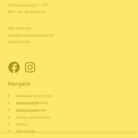
Arnhemseweg 2 – 107
3817 CH Amersfoort
033-3030754
thuis@marellmakelaars.nl
KvK7526190
Navigatie
Makelaar amersfoort
Aankoopmakelaar Amersfoort
Verkoopmakelaar Amersfoort
Taxatie Amersfoort
Advies
Wie we zijn