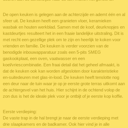
De open keuken is gelegen aan de achterzijde en ademt één en al
sfeer uit. De keuken heeft een granieten vloer, keramieken
wasbak en houten werkblad. Samen met de koof, deurknopjes en
kastdeurtjes resulteert het in een fraaie landelijke uitstraling. Dit is
met recht een gezellige plek om te zijn en heerlijk te koken voor
vrienden en familie. De keuken is verder voorzien van de
benodigde inbouwapparatuur zoals een 5-pits SMEG
gaskookplaat, een oven, vaatwasser en een
koel/vriescombinatie. Een fraai detail dat het geheel afmaakt, is
dat de keuken ook kan worden afgesloten door karakteristieke
en-suitedeuren met glas-in-lood. De keuken heeft tenslotte nog
een deur naar de tuin waar je op je eerste grote terras uitkomt aan
de achtergevel van het huis. Hier schijnt in de ochtend volop de
zon dus is het de ideale plek voor je ontbijt of je eerste kop koffie.
Eerste verdieping:
De vaste trap in de hal brengt je naar de eerste verdieping met
drie slaapkamers en de badkamer. Ook hier vind je in alle