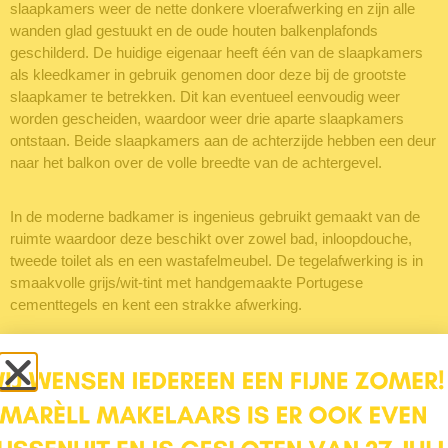
slaapkamers weer de nette donkere vloerafwerking en zijn alle
wanden glad gestuukt en de oude houten balkenplafonds
geschilderd. De huidige eigenaar heeft één van de slaapkamers
als kleedkamer in gebruik genomen door deze bij de grootste
slaapkamer te betrekken. Dit kan eventueel eenvoudig weer
worden gescheiden, waardoor weer drie aparte slaapkamers
ontstaan. Beide slaapkamers aan de achterzijde hebben een deur
naar het balkon over de volle breedte van de achtergevel.
In de moderne badkamer is ingenieus gebruikt gemaakt van de
ruimte waardoor deze beschikt over zowel bad, inloopdouche,
tweede toilet als en een wastafelmeubel. De tegelafwerking is in
smaakvolle grijs/wit-tint met handgemaakte Portugese
cementtegels en kent een strakke afwerking.
Tweede verdieping:
Via een vaste trap kom je op de zolder. Op de overloop bevindt
zich de CV-ketel (2020) en de aansluitingen voor de wasmachine
en droger en een kleine bergvliering. Tenslotte vind je op deze
verdieping een sfeervolle vierde slaapkamer welke erg ruim