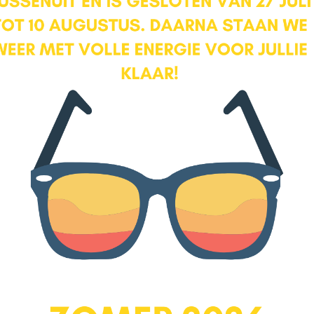
aanvoelt door de hoge nok en het vele licht door de grote
dakramen. Achter de knieschotten is er nog veel handige
bergruimte.
Buiten:
Dit huis heeft de diepste tuin van de Marconistraat! De diepe
achtertuin (maar liefst 22 m) ligt op het oosten en biedt veel zon.
Doordat de percelen achter het huis haaks erop liggen, is de tuin
erg vrij gelegen, dus je geniet hier volop privacy. De tuin is
prachtig aangelegd met een pergola waardoor je nog meer diepte
ervaart in de tuin. De pergola is begroeid met blauwe regen en
over de schuttingen bloeien prachtige clematissen. Achter in de
tuin staat een heerlijke overkapping, een verlengstuk van je
leefruimte en een haardhoutopslag voor de houtkachel. Door de
diverse beplanting, vele bloemen en overkapping achter op het
perceel waan je je hier echt op vakantie.
Renovatie & Isolatie:
De huidige eigenaar heeft de woning de afgelopen jaren volledig