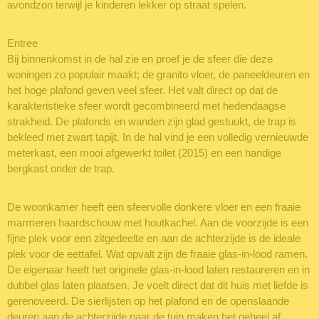
avondzon terwijl je kinderen lekker op straat spelen.
Entree
Bij binnenkomst in de hal zie en proef je de sfeer die deze
woningen zo populair maakt; de granito vloer, de paneeldeuren en
het hoge plafond geven veel sfeer. Het valt direct op dat de
karakteristieke sfeer wordt gecombineerd met hedendaagse
strakheid. De plafonds en wanden zijn glad gestuukt, de trap is
bekleed met zwart tapijt. In de hal vind je een volledig vernieuwde
meterkast, een mooi afgewerkt toilet (2015) en een handige
bergkast onder de trap.
De woonkamer heeft een sfeervolle donkere vloer en een fraaie
marmeren haardschouw met houtkachel. Aan de voorzijde is een
fijne plek voor een zitgedeelte en aan de achterzijde is de ideale
plek voor de eettafel. Wat opvalt zijn de fraaie glas-in-lood ramen.
De eigenaar heeft het originele glas-in-lood laten restaureren en in
dubbel glas laten plaatsen. Je voelt direct dat dit huis met liefde is
gerenoveerd. De sierlijsten op het plafond en de openslaande
deuren aan de achterzijde naar de tuin maken het geheel af.