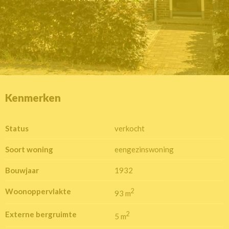
Kenmerken
Status
verkocht
Soort woning
eengezinswoning
Bouwjaar
1932
Woonoppervlakte
2
93 m
Externe bergruimte
2
5 m