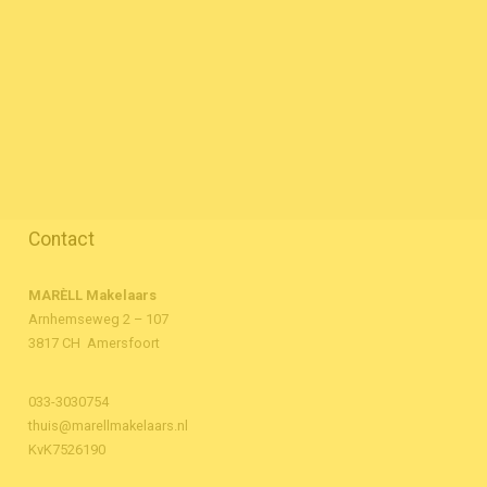
Contact
MARÈLL Makelaars
Arnhemseweg 2 – 107
3817 CH Amersfoort
033-3030754
thuis@marellmakelaars.nl
KvK7526190