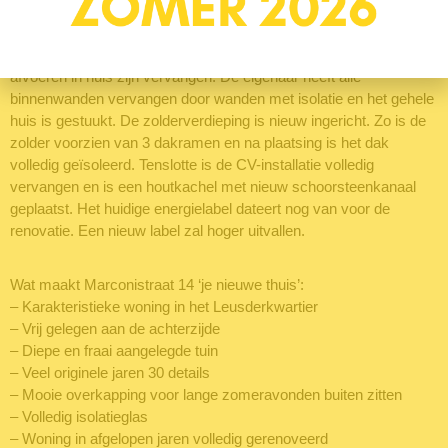
onderhanden genomen. Alle leidingen voor gas, water en elektra
zijn vervangen en alle cv-leidingen zijn weggewerkt in vloeren en
wanden. Een nieuwe groepenkast is geplaatst en ook alle
afvoeren in huis zijn vervangen. De eigenaar heeft alle
binnenwanden vervangen door wanden met isolatie en het gehele
huis is gestuukt. De zolderverdieping is nieuw ingericht. Zo is de
zolder voorzien van 3 dakramen en na plaatsing is het dak
volledig geïsoleerd. Tenslotte is de CV-installatie volledig
vervangen en is een houtkachel met nieuw schoorsteenkanaal
geplaatst. Het huidige energielabel dateert nog van voor de
renovatie. Een nieuw label zal hoger uitvallen.
Wat maakt Marconistraat 14 ‘je nieuwe thuis’:
– Karakteristieke woning in het Leusderkwartier
– Vrij gelegen aan de achterzijde
– Diepe en fraai aangelegde tuin
– Veel originele jaren 30 details
– Mooie overkapping voor lange zomeravonden buiten zitten
– Volledig isolatieglas
– Woning in afgelopen jaren volledig gerenoveerd