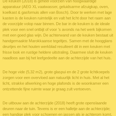
De keuken (2018) is geheel voorzien van hoogwaardige
apparatuur (AEG XL vaatwasser, geluidsarme afzuigkap, oven,
koelkast & gasfornuis allen van Bosch). Door te werken met lage
kasten is de keuken ruimtelijk en valt het licht door het raam aan
de voorzijde volop naar binnen. De bar in de keuken is de ideale
plek voor een snel ontbijt of voor ’s avonds na het werk bijkomen
met een goed glas wijn. De achterwand van de keuken bestaat uit
handgemaakte Marokkaanse tegeltjes. Samen met de hoogglans
deurtjes en het houten werkblad resulteert dit in een keuken met
frisse look en rustige heldere uitstraling. Daarmee sluit de keuken
naadloos aan bij het leefgedeelte aan de achterzijde van het huis.
De hoge vide (5,32 m2), grote glaspui en de 2 grote lichtkoepels
zorgen voor een overvloed aan natuurlijk licht in huis. Met al het
licht, strakke afwerking en hoge plafonds is de woonkamer een
ontzettende fijne ruimte waar je graag zult vertoeven.
De uitbouw aan de achterzijde (2018) heeft grote openslaande
deuren naar de tuin. Tevens is er een halletje aan de achterzijde;
een handige plek voor schoenen en jassen als je achterom komt.