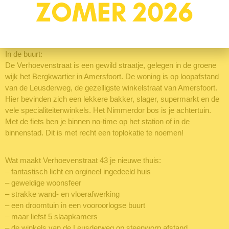
De bewoners van dit huis kunnen elk jaar weer genieten van de
zeldzame gierzwaluwen, die jaarlijks terugkeren naar hun zelfde
huisjes aan de voorgevel van de woning.
In de buurt:
De Verhoevenstraat is een gewild straatje, gelegen in de groene
wijk het Bergkwartier in Amersfoort. De woning is op loopafstand
van de Leusderweg, de gezelligste winkelstraat van Amersfoort.
Hier bevinden zich een lekkere bakker, slager, supermarkt en de
vele specialiteitenwinkels. Het Nimmerdor bos is je achtertuin.
Met de fiets ben je binnen no-time op het station of in de
binnenstad. Dit is met recht een toplokatie te noemen!
Wat maakt Verhoevenstraat 43 je nieuwe thuis:
– fantastisch licht en orgineel ingedeeld huis
– geweldige woonsfeer
– strakke wand- en vloerafwerking
– een droomtuin in een vooroorlogse buurt
– maar liefst 5 slaapkamers
– de winkels van de Leusderweg op steenworp afstand