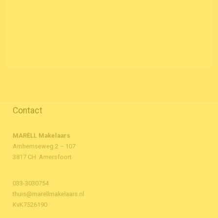
Contact
MARÈLL Makelaars
Arnhemseweg 2 – 107
3817 CH Amersfoort
033-3030754
thuis@marellmakelaars.nl
KvK7526190