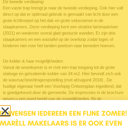
De tweede verdieping:
Een vaste trap brengt je naar de tweede verdieping. Ook hier valt
direct op dat er optimaal gebruik is gemaakt van licht door een
grote lichtkoepel op het dak en grote veluxramen in de
slaapkamers. Deze verdieping kent een strakke laminaatvloer
(2021) en wederom overal glad gestucte wanden. Er zijn drie
slaapkamers en een wastafel op de overloop zodat loges of
kinderen niet voor het tanden poetsen naar beneden hoeven.
De kelder & haar mogelijkheden:
Vanuit de woonkamer is er met een trap toegang tot de grote
stahoge en geïsoleerde kelder van 34 m2. Hier bevindt zich ook
de wasmachine/drogeropstelling (met afzuigunit 2018) . De
huidige eigenaar heeft een Voorlopig Ontwerpplan ingediend, dat
is goedgekeurd door de gemeente. De impressies in de brochure
geven u een goed beeld van de mogelijkheden. Bij de
bezichtigingen laten we u graag de tekeningen zien van de
architect die in opdracht van de huidige eigenaar een opzet heeft
gemaakt.