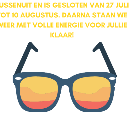
Buiten:
De tuinen op de Verhoevenstraat staan bekend om hun vrije
ligging en diepte. De tuin van nummer 43 is perfect gelegen op het
zuiden en de achterom ligt ver achter op het perceel. Hierdoor
heeft u optimaal gebruik van uw tuin. In de tuin staat een grote
oude walnoten boom; de grote favoriet van de kinderen om in te
klimmen. De tuin is zo diep (37 m) dat je er verschillende
invullingen aan kunt geven zoals vijvers, verschillende terrassen,
tot speeltoestellen of hockeyveldje. Achterin de tuin staat een
groot tuinhuis voorzien van elektra
Verduurzaming:
Door het gebruik van materialen bij de herbouw van de woning, is
het verduurzamen een kleine ingreep. De woning is reeds
voorzien van isolatieglas en muren zijn uitgevoerd in spouw. Met
het sedum dak en de zonnepanelen ben je al een heel eind op
weg.
Speciaal: