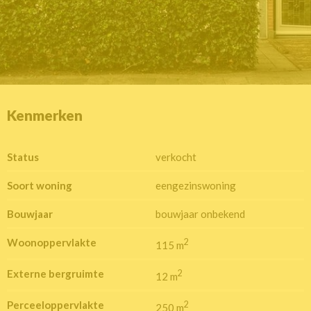
Kenmerken
Status
verkocht
Soort woning
eengezinswoning
Bouwjaar
bouwjaar onbekend
Woonoppervlakte
2
115 m
Externe bergruimte
2
12 m
Perceeloppervlakte
2
250 m