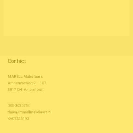
Contact
MARÈLL Makelaars
Arnhemseweg 2 – 107
3817 CH Amersfoort
033-3030754
thuis@marellmakelaars.nl
KvK7526190