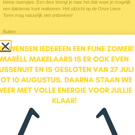
kleine raampjes. Een deur brengt je naar het dak waar je mogelijk
een dakterras kunt realiseren. Het uitzicht op de Onze Lieve
Toren mag natuurlijk niet ontbreken!
Buiten:
De woning beschikt over een voor- zij- en achtertuin. De tuin is
omheind met sierlijk smeedijzeren hekwerk. Aan de voorzijde
heeft de huidige eigenaar een parkeerplaats gecreëerd. Met
vergunning kan er echter ook op straat worden geparkeerd en
kan je de voorzijde van het perceel ook bij de tuin betrekken. De
zij-tuin is een heerlijk plek om te vertoeven met haar ligging op het
zuid/zuidoosten. De achtertuin ligt op het zuidwesten, dus hier
heb je tot lang in de avond zon.
Ligging
Het buurtje Bekenstein maakt deel uit van het Vermeerkwartier en
ligt tussen de Stadsring en de Bisschopsweg in. Hier vind je
historisch stukje Amersfoort. De Bekensteinselaan is een
sfeervolle straat met fraaie karakteristieke herenhuizen. Het is
hier heerlijk rustig wonen. Vanuit huis ben je wandelend met een