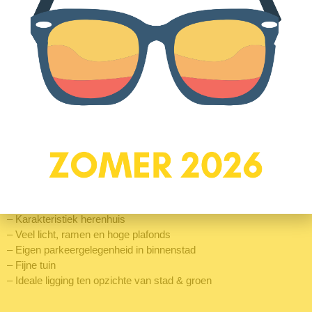
paar minuten in het hartje van het oude stadscentrum. Voor je
dagelijkse boodschappen kun je om de hoek terecht aan de
Arnhemseweg. Niet alleen de binnenstad, ook groen is dichtbij.
Loop je namelijk verder de Bisschopsweg in, dan kom je bij Park
Randenbroek waar je heerlijk kunt wandelen en genieten van de
natuur. Wonen aan de Bekensteinselaan is dus een unieke
ervaring, waarna je nooit meer anders wilt: Het is een fantastische
combinatie van centrale ligging, natuur om de hoek en wonen in
een historisch herenhuis.
Wat maakt Bekensteinselaan 25 ‘Je Nieuwe Thuis’:
– Maar liefst 169 m2 woonoppervlak
– 6 Slaapkamers
– Karakteristiek herenhuis
– Veel licht, ramen en hoge plafonds
– Eigen parkeergelegenheid in binnenstad
– Fijne tuin
– Ideale ligging ten opzichte van stad & groen