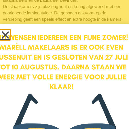
slaapkamers en de badkamer bevinden.
De slaapkamers zijn plezierig licht en keurig afgewerkt met een
doorlopende laminaatvloer. De gebogen dakvorm op de
verdieping geeft een speels effect en extra hoogte in de kamers.
De badkamer is netjes onderhouden, in lichte kleurstelling en
voorzien van een ligbad, wastafel, 2e toilet en wasmachine en
droger opstelling.
Buiten
De woning heeft zowel aan de voor- als achterzijde een fijne
buitenruimte. Het terras (23 m2) aan de achterzijde is zowel via
de woonkamer als eetkamer bereikbaar. De ligging is op het
noordwesten en aangelegd met een frisse lichte natuursteen,
plantenborders en mooie klimplantjes tegen de muur.
Aan de voorkant heb je nog een ruime tuin van 35 m2. Heerlijk
beschut door de haag waardoor je veel privacy hebt.
De ligging