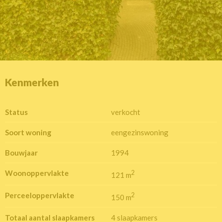
Kenmerken
Status
verkocht
Soort woning
eengezinswoning
Bouwjaar
1994
Woonoppervlakte
2
121 m
Perceeloppervlakte
2
150 m
Totaal aantal slaapkamers
4 slaapkamers