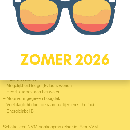
Kattenbroek is één van de meest bekende wijken van Amersfoort,
de wijk is zelfs gedeeltelijk te vinden in Madurodam! Het Ven
maakt onderdeel uit van ‘de Verborgen Zone’. Het verwijst naar de
zone waarin alle kunst in de wijk is geconcentreerd. Hier vind je
allerlei kunstwerken, sommige ook in voorgevels verwerkt zoals
bij Het Ven 11.
Wat maakt Het Ven 11 je nieuwe thuis:
– Gezellige gashaard
– Ruime eetkamer
– Mogelijkheid tot gelijkvloers wonen
– Heerlijk terras aan het water
– Mooi vormgegeven boogdak
– Veel daglicht door de raampartijen en schuifpui
– Energielabel B
Schakel een NVM-aankoopmakelaar in. Een NVM-