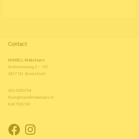
Contact
MARÈLL Makelaars
Arnhemseweg 2 – 107
3817 CH Amersfoort
033-3030754
thuis@marellmakelaars.nl
KvK7526190