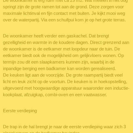
De woonkamer is erg ruim met ca 29 m2. Wat meteen in het oog
springt zijn de grote ramen tot aan de grond. Deze zorgen voor
maximale lichtinval en fijn contact met buiten. Je kijkt mooi weg
over de waterpartij. Via een schuifpui kom je op het grote terras.
De woonkamer heeft verder een gaskachel. Dat brengt
gezelligheid en warmte in de koudere dagen. Direct grenzend aan
de woonkamer is de eetkamer met loopdeur naar de tuin. De
eetkamer biedt ook de mogelijkheid om gelijkvloers wonen. Op
termijn zou dit een slaapkamers kunnen zijn, waarbij in de
inpandige berging een badkamer kan worden gerealiseerd.
De keuken ligt aan de voorzijde. De grote raampartij biedt veel
licht en leuk zicht op de voortuin. De keuken is in hoekopstelling,
uitgevoerd met hoogwaardige apparatuur waaronder een inductie-
kookplaat, afzuigkap, combi-oven en een vaatwasser.
Eerste verdieping
De trap in de hal brengt je naar de eerste verdieping waar zich 3