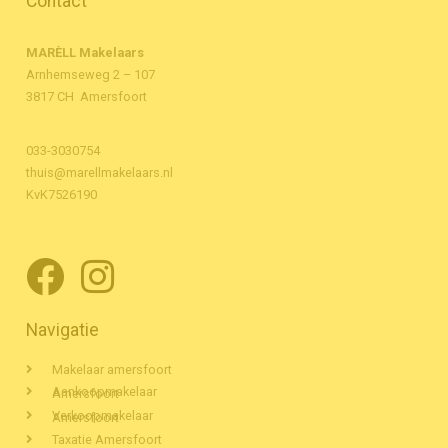
Contact
MARÈLL Makelaars
Arnhemseweg 2 – 107
3817 CH Amersfoort
033-3030754
thuis@marellmakelaars.nl
KvK7526190
Navigatie
Makelaar amersfoort
Aankoopmakelaar Amersfoort
Verkoopmakelaar Amersfoort
Taxatie Amersfoort