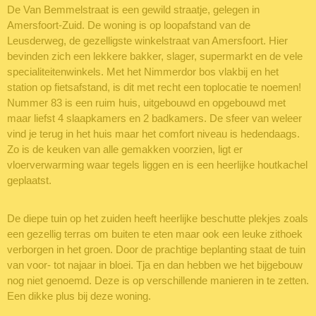
De Van Bemmelstraat is een gewild straatje, gelegen in
Amersfoort-Zuid. De woning is op loopafstand van de
Leusderweg, de gezelligste winkelstraat van Amersfoort. Hier
bevinden zich een lekkere bakker, slager, supermarkt en de vele
specialiteitenwinkels. Met het Nimmerdor bos vlakbij en het
station op fietsafstand, is dit met recht een toplocatie te noemen!
Nummer 83 is een ruim huis, uitgebouwd en opgebouwd met
maar liefst 4 slaapkamers en 2 badkamers. De sfeer van weleer
vind je terug in het huis maar het comfort niveau is hedendaags.
Zo is de keuken van alle gemakken voorzien, ligt er
vloerverwarming waar tegels liggen en is een heerlijke houtkachel
geplaatst.
De diepe tuin op het zuiden heeft heerlijke beschutte plekjes zoals
een gezellig terras om buiten te eten maar ook een leuke zithoek
verborgen in het groen. Door de prachtige beplanting staat de tuin
van voor- tot najaar in bloei. Tja en dan hebben we het bijgebouw
nog niet genoemd. Deze is op verschillende manieren in te zetten.
Een dikke plus bij deze woning.