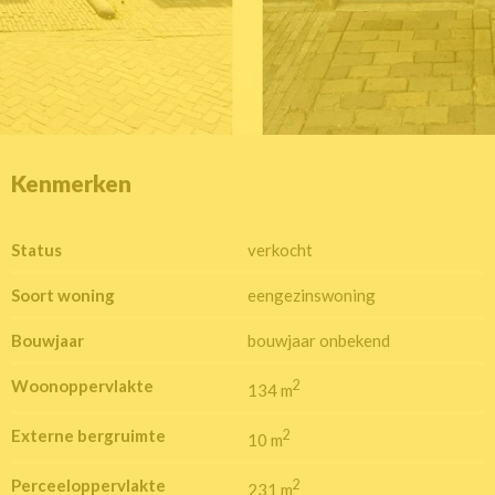
Kenmerken
Status
verkocht
Soort woning
eengezinswoning
Bouwjaar
bouwjaar onbekend
Woonoppervlakte
2
134 m
Externe bergruimte
2
10 m
Perceeloppervlakte
2
231 m