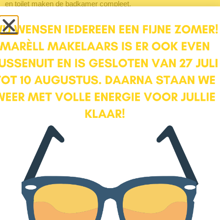
en toilet maken de badkamer compleet.
Tweede verdieping
Op de tweede verdieping zijn eveneens twee slaapkamers
gemaakt. De slaapkamer aan de achterzijde meet ca 8 m2. Door
de dakkapel is de kamer licht en ruim. Op de dakkapel is sedum
geplaatst. Door de knieschotten is voldoende bergruimte
aanwezig.
Aan de voorzijde is de slaapkamer ca 8 m2 groot. Ook hier is een
mooie dakkapel geplaatst wat zorgt voor licht en ruimte. Zo is een
knusse studiehoek gecreëerd.
De tweede badkamer is in dezelfde stijl als de badkamer op de
eerste verdieping: neutrale kleurstelling (wit/zwart). De complete
badkamer bestaat uit een inloopdouche, natuurstenen vloer
wastafelmeubel en toilet.
Op de overloop vind je de kast met CV-installatie (CW6 uit 2021).
Hier is ook de toegang tot de bergzolder, met ruimte voor zaken
die je graag wilt bergen maar niet vaak nodig hebt.
Buiten