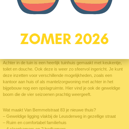
En dan de tuin. Wat een ruimte, maar liefst 50 meter diep.
Vooraan is een sfeervol terras gemaakt om lekker lang buiten te
tafelen. Genoeg ruimte voor een goede BBQ-plek. De rode
schuur op het perceel biedt ruimte aan fietsen en (tuin)
gereedschap. En achter de rode schuur kun je beschut zitten in
de loungebank of juist lekker in de zon. Een liefhebber haalt hier
zijn hart op want je kan je eigen moestuin inrichten; voldoende
ruimte om je eigen groente en fruit te telen. De appel en
pruimenboom staan al geplant.
Achter in de tuin is een heerlijk tuinhuis gemaakt met keukentje,
toilet en douche. Ook deze is weer zo sfeervol ingericht. Je kunt
deze inzetten voor verschillende mogelijkheden, zoals een
kantoor aan huis of als mantelzorgwoning met achter in het
bijgebouw nog een opslagruimte. Hier vind je ook de geweldige
boom die de vier seizoenen prachtig weergeeft.
Wat maakt Van Bemmelstraat 83 je nieuwe thuis?
– Geweldige ligging vlakbij de Leusderweg in gezellige straat
– Ruim en comfortabel familiehuis
– 4 slaapkamers en 2 badkamers