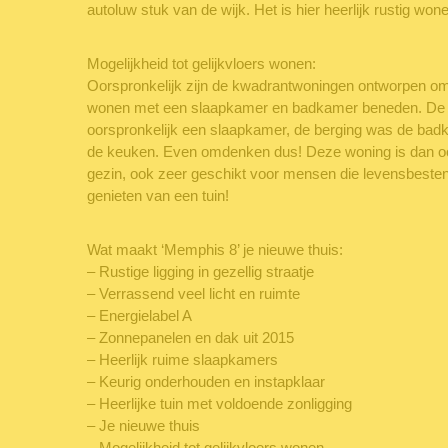
autoluw stuk van de wijk. Het is hier heerlijk rustig won
Mogelijkheid tot gelijkvloers wonen:
Oorspronkelijk zijn de kwadrantwoningen ontworpen o
wonen met een slaapkamer en badkamer beneden. De 
oorspronkelijk een slaapkamer, de berging was de bad
de keuken. Even omdenken dus! Deze woning is dan oo
gezin, ook zeer geschikt voor mensen die levensbestend
genieten van een tuin!
Wat maakt ‘Memphis 8’ je nieuwe thuis:
– Rustige ligging in gezellig straatje
– Verrassend veel licht en ruimte
– Energielabel A
– Zonnepanelen en dak uit 2015
– Heerlijk ruime slaapkamers
– Keurig onderhouden en instapklaar
– Heerlijke tuin met voldoende zonligging
– Je nieuwe thuis
– Mogelijkheid tot gelijkvloers wonen