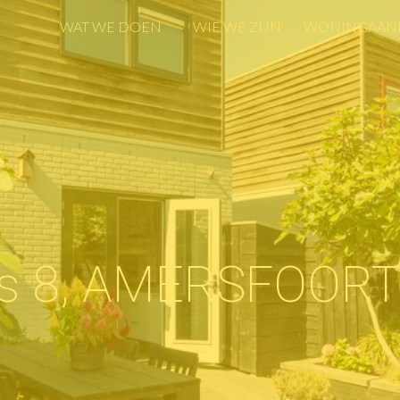
WAT WE DOEN
WIE WE ZIJN
WONINGAAN
WAT WE DOEN
WIE WE ZIJN
WONINGAAN
s 8, AMERSFOOR