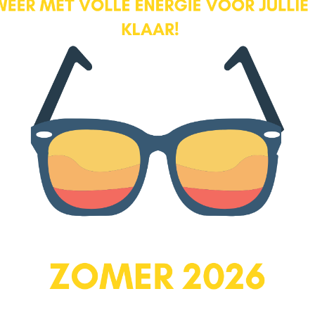
rzien van een grote Miele 5-
wasser. In de nis is nog ruimte
en is ruim en heeft voldoende
Locatie
atie (2010), extra spoelbak en
ier vind je drie slaapkamers van
 een keurige doorgelegde
e overloop is een mooie grote
de. Een fijne kamer van ca 11
sfeervolle kamer aan de