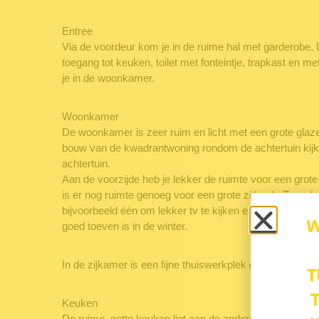
Entree
Via de voordeur kom je in de ruime hal met garderobe. 
toegang tot keuken, toilet met fonteintje, trapkast en 
je in de woonkamer.
Woonkamer
De woonkamer is zeer ruim en licht met een grote glaze
bouw van de kwadrantwoning rondom de achtertuin kijk je
achtertuin.
Aan de voorzijde heb je lekker de ruimte voor een grote 
is er nog ruimte genoeg voor een grote zithoek. Twee hee
bijvoorbeeld één om lekker tv te kijken en één rondom 
goed toeven is in de winter.
In de zijkamer is een fijne thuiswerkplek gemaakt, waa
Keuken
De ruime, nette keuken ligt aan de andere kant van de h