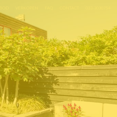
BOD
VERKOPEN
FAQ
CONTACT
033-3030754
BOD
VERKOPEN
FAQ
CONTACT
033-3030754
T