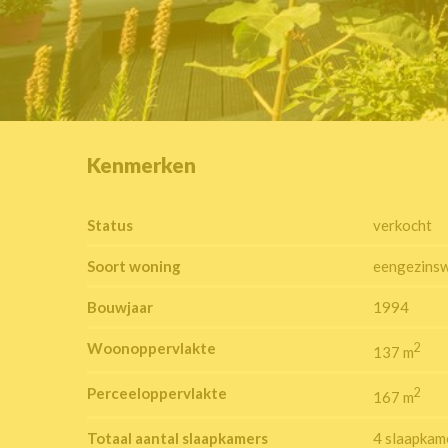
Kenmerken
Status
verkocht
Soort woning
eengezins
Bouwjaar
1994
Woonoppervlakte
2
137 m
Perceeloppervlakte
2
167 m
Totaal aantal slaapkamers
4 slaapkam