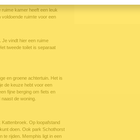
 ruime kamer heeft een leuk
n voldoende ruimte voor een
 Je vindt hier een ruime
et tweede toilet is separaat
ige en groene achtertuin. Het is
j je de keuze hebt voor een
en fijne berging om fiets en
d naast de woning.
k Kattenbroek. Op loopafstand
 kunt doen. Ook park Schothorst
n te rijden. Memphis ligt in een