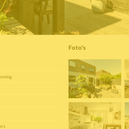
Foto's
woning
ers