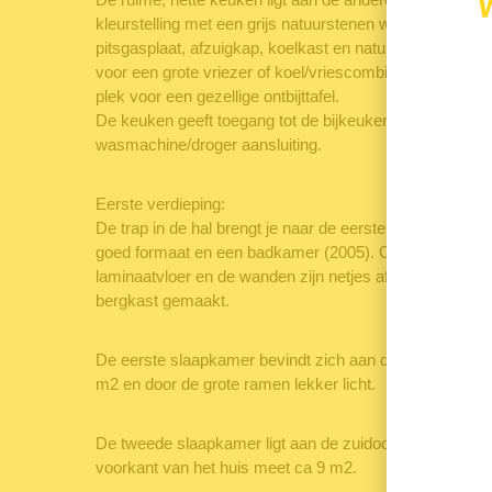
kleurstelling met een grijs natuurstenen werkblad is voo
pitsgasplaat, afzuigkap, koelkast en natuurlijk een vaat
voor een grote vriezer of koel/vriescombinatie. De keuk
plek voor een gezellige ontbijttafel.
De keuken geeft toegang tot de bijkeuken met CV-install
wasmachine/droger aansluiting.
Eerste verdieping:
De trap in de hal brengt je naar de eerste verdieping. H
goed formaat en een badkamer (2005). Op de vloer ligt
laminaatvloer en de wanden zijn netjes afgewerkt. Op d
bergkast gemaakt.
De eerste slaapkamer bevindt zich aan de noordwestzij
m2 en door de grote ramen lekker licht.
De tweede slaapkamer ligt aan de zuidoostzijde. Deze 
voorkant van het huis meet ca 9 m2.