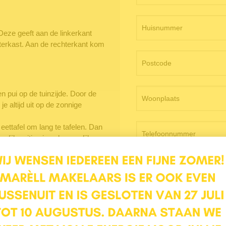
Deze geeft aan de linkerkant
meterkast. Aan de rechterkant kom
n pui op de tuinzijde. Door de
 altijd uit op de zonnige
eettafel om lang te tafelen. Dan
rlijke zitjes is ook mogelijk,
de gezellige houtkachel waar het
Ochtend
Middag
r je geconcentreerd kunt werken.
al. De keuken in neutrale witte