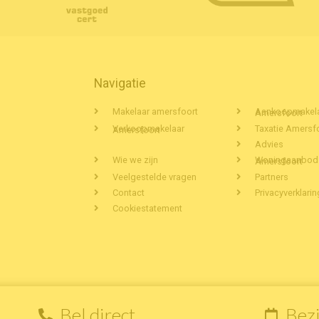
Navigatie
Makelaar amersfoort
Aankoopmakelaar Amersfoort
Taxatie Amersf
Verkoopmakelaar Amersfoort
Advies
Wie we zijn
Woningaanbod Amersfoort
Veelgestelde vragen
Partners
Contact
Privacyverklarin
Cookiestatement
Bel direct
Bezi