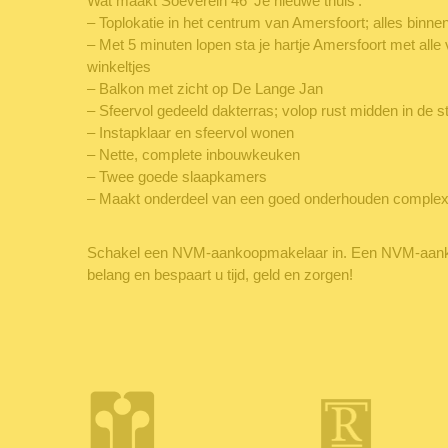
Wat maakt Soeverein 46 ‘Je nieuwe thuis’:
– Toplokatie in het centrum van Amersfoort; alles binne
– Met 5 minuten lopen sta je hartje Amersfoort met alle 
winkeltjes
– Balkon met zicht op De Lange Jan
– Sfeervol gedeeld dakterras; volop rust midden in de s
– Instapklaar en sfeervol wonen
– Nette, complete inbouwkeuken
– Twee goede slaapkamers
– Maakt onderdeel van een goed onderhouden comple
Schakel een NVM-aankoopmakelaar in. Een NVM-aank
belang en bespaart u tijd, geld en zorgen!