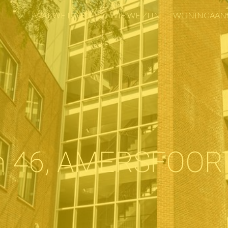
WAT WE DOEN
WIE WE ZIJN
WONINGAAN
WAT WE DOEN
WIE WE ZIJN
WONINGAAN
in 46, AMERSFOOR