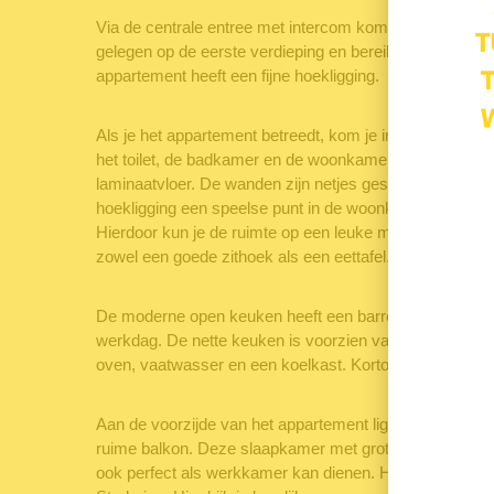
Via de centrale entree met intercom kom je het gebouw
gelegen op de eerste verdieping en bereikbaar met de lif
appartement heeft een fijne hoekligging.
Als je het appartement betreedt, kom je in de hal met 
het toilet, de badkamer en de woonkamer. Over de gehele
laminaatvloer. De wanden zijn netjes gestukt. Het appa
hoekligging een speelse punt in de woonkamer en een
Hierdoor kun je de ruimte op een leuke manier indelen 
zowel een goede zithoek als een eettafel.
De moderne open keuken heeft een barretje waar je gezel
werkdag. De nette keuken is voorzien van een mooie k
oven, vaatwasser en een koelkast. Kortom, van alle g
Aan de voorzijde van het appartement ligt een mooie s
ruime balkon. Deze slaapkamer met grote inbouwkast m
ook perfect als werkkamer kan dienen. Het balkon is 5 