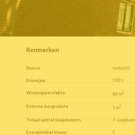
Kenmerken
Status
verkocht
Bouwjaar
2001
Woonoppervlakte
2
88 m
Externe bergruimte
2
5 m
Totaal aantal slaapkamers
2 slaapkam
Energielabel klasse
C