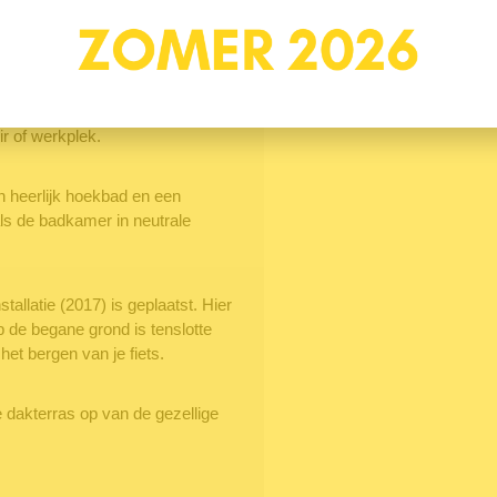
ca 16 m2. Met het fijne raam
pkamer is eigenlijk ideaal voor
Locatie
door het breed uitlopen aan de
ir of werkplek.
 heerlijk hoekbad en een
als de badkamer in neutrale
allatie (2017) is geplaatst. Hier
 de begane grond is tenslotte
et bergen van je fiets.
e dakterras op van de gezellige