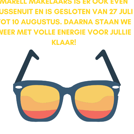
 binnen. Het appartement is
t of via de trappenhal. Het
toegang tot de twee slaapkamers,
 vloer ligt een sfeervolle
rtement heeft door de
 ruim woonoppervlak (ca 30m2).
en is er genoeg plek voor een
lig even bij kletst na je
ookplaat met afzuigkap, inbouw
Ochtend
emakken voorzien!
Middag
laapkamer met toegang tot het
eet 13 m2. Een fijne kamer die
m2 en heeft zicht op de