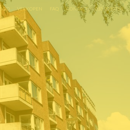
BOD
VERKOPEN
FAQ
CONTACT
033-3030754
BOD
VERKOPEN
FAQ
CONTACT
033-3030754
T