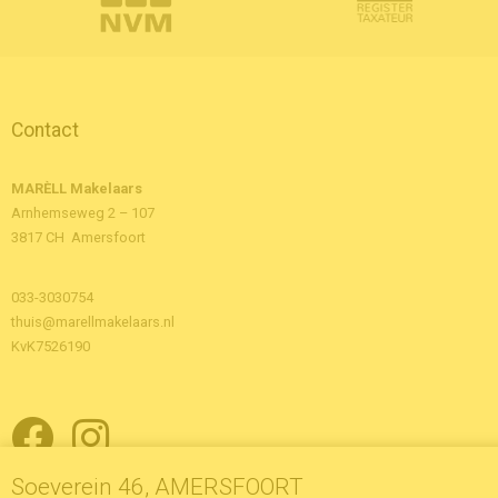
Contact
MARÈLL Makelaars
Arnhemseweg 2 – 107
3817 CH Amersfoort
033-3030754
thuis@marellmakelaars.nl
KvK7526190
Soeverein 46, AMERSFOORT