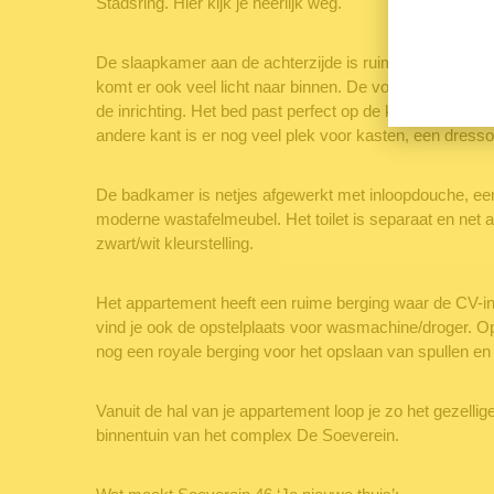
Stadsring. Hier kijk je heerlijk weg.
De slaapkamer aan de achterzijde is ruim bemeten met 
komt er ook veel licht naar binnen. De vorm van de slaa
de inrichting. Het bed past perfect op de korte wand en 
andere kant is er nog veel plek voor kasten, een dresso
De badkamer is netjes afgewerkt met inloopdouche, een
moderne wastafelmeubel. Het toilet is separaat en net 
zwart/wit kleurstelling.
Het appartement heeft een ruime berging waar de CV-inst
vind je ook de opstelplaats voor wasmachine/droger. Op
nog een royale berging voor het opslaan van spullen en h
Vanuit de hal van je appartement loop je zo het gezellig
binnentuin van het complex De Soeverein.