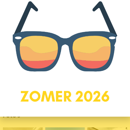
Wat maakt Columbusweg 111 je nieuwe thuis:
• Centrale ligging ten opzichte van stad en uitvalswegen
• Instapklaar, je kunt er zo in!
• Strak afgewerkte wanden en plafonds
• Keurig sanitair
• Energielabel A, zeer energiezuinig (Voorschotnota EUR 60,-
p/m)
• Gezonde VVE
• Ruime garage op de begane grond
Geïnteresseerd in deze woning? Schakel een NVM-
aankoopmakelaar in. Een NVM-aankoopmakelaar komt op voor
uw belang en bespaart u tijd, geld en zorgen!
Foto's