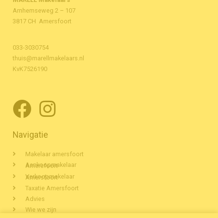
Arnhemseweg 2 – 107
3817 CH Amersfoort
033-3030754
thuis@marellmakelaars.nl
KvK7526190
Navigatie
Makelaar amersfoort
Aankoopmakelaar Amersfoort
Verkoopmakelaar Amersfoort
Taxatie Amersfoort
Advies
Wie we zijn