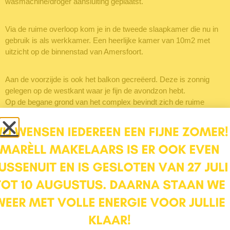
wasmachine/droger aansluiting geplaatst.
Via de ruime overloop kom je in de tweede slaapkamer die nu in
gebruik is als werkkamer. Een heerlijke kamer van 10m2 met
uitzicht op de binnenstad van Amersfoort.
Aan de voorzijde is ook het balkon gecreëerd. Deze is zonnig
gelegen op de westkant waar je fijn de avondzon hebt.
Op de begane grond van het complex bevindt zich de ruime
garage voor je auto en fietsen. Met ruim 7,5 meter diepte kun je
hier heel veel spullen stallen. Het complex met parkeerterrein is
afgesloten en niet openbaar toegankelijk.
Over de ligging: De woning is op korte fietsafstand van de
binnenstad van Amersfoort. Je dagelijkse boodschappen doe je
aan de Van Randwijckstraat. Hier bevinden zich een lekkere
bakker, slager en supermarkt. Uitvalswegen liggen heel dichtbij.
Dit is met recht een toplokatie te noemen!