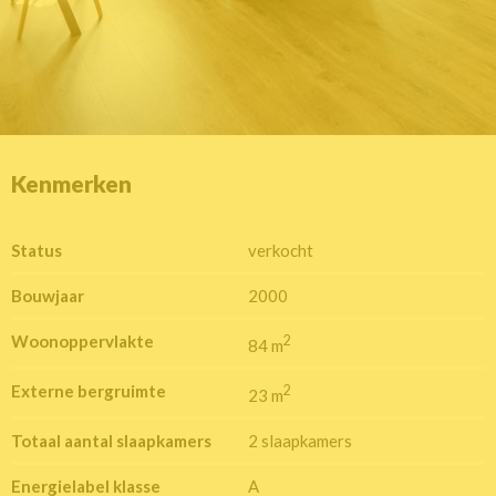
Kenmerken
Status
verkocht
Bouwjaar
2000
Woonoppervlakte
2
84 m
Externe bergruimte
2
23 m
Totaal aantal slaapkamers
2 slaapkamers
Energielabel klasse
A