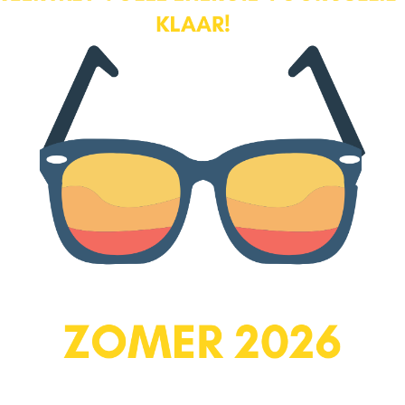
aangelegd met beplanting in de borders. Hier kun je nog een zitje
creëren waardoor je altijd in de zon kunt zitten. De voortuin vormt
een mooie, groene barrière tussen straat en huis.
Wat maakt Fahrenheitstraat 22 ‘je nieuwe thuis’:
– Karakteristieke woning in het Leusderkwartier
– Strakke wand- en vloerafwerking
– Gelegen in een van de mooiste straatjes van Amersfoort
– Gezellige woonkeuken
– Mooie jaren 30 details
– Grote kelder
– Moderne badkamer
– Mogelijkheid tot 4 slaapkamers
Schakel een NVM-aankoopmakelaar in. Een NVM-
aankoopmakelaar komt op voor uw belang en bespaart u tijd, geld
en zorgen!