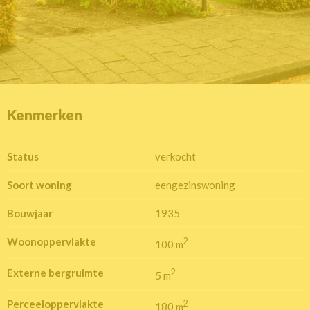
Kenmerken
Status
verkocht
Soort woning
eengezinswoning
Bouwjaar
1935
Woonoppervlakte
2
100 m
Externe bergruimte
2
5 m
Perceeloppervlakte
2
180 m