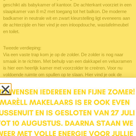
geschikt als babykamer of kantoor. De achterkant voorziet in een
slaapkamer van 8 m2 met toegang tot het balkon. De moderne
badkamer in neutrale wit en zwart kleurstelling ligt eveneens aan
de achterzijde en hier vind je een inloopdouche, wastafelmeubel
en toilet.
Tweede verdieping:
Via een vaste trap kom je op de zolder. De zolder is nog naar
smaak in te richten. Met behulp van een dakkapel en veluxramen
is hier een heerlijk kamer met voorzolder te creëren. Voor nu
voldoende ruimte om spullen op te slaan. Hier vind je ook de
wasmachine/droger aansluiting en de CV-installatie.
Buiten:
Achterin de tuin is de berging gebouwd. Een prima plek voor
fietsen en tuingereedschap.
Door de hoekligging heb je tuin rondom het huis. Aan de
achterkant van het huis is een gezellig terras waar je tot laat
prima kunt borrelen. De zij- en voortuin zijn gezellig groen