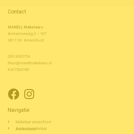
Contact
MARÈLL Makelaars
Arnhemseweg 2 – 107
3817 CH Amersfoort
033-3030754
thuis@marellmakelaars.nl
KvK7526190
Navigatie
Makelaar amersfoort
Aankoopmakelaar Amersfoort