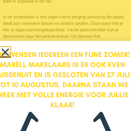
toilet is separaat in de hal.
In de onderbouw is een eigen ruime berging aanwezig die plaats
biedt aan meerdere fietsen en andere spullen. Daarnaast heb je
hier je eigen parkeergelegenheid. Via de parkeerkelder kun je
doorsteken naar het winkelcentrum De Nieuwe Hof.
De hoeveelheid ruimte en de goede ligging maken dit een zeer
aantrekkelijk appartement op een aangename locatie. De
servicekosten bedragen € 213,- per maand voor appartement en
parkeerplaats.
Wat maakt Noorderlicht 17 Je nieuwe thuis?:
– Ruime woon- eetkamer met open keuken
– Heerlijk zonnig balkon
– Twee ruime slaapkamers
– Moderne badkamer en separaat toilet
– Veel lichtinval door de grote ramen in woonkamer
– Energielabel A+