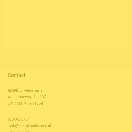
Contact
MARÈLL Makelaars
Arnhemseweg 2 – 107
3817 CH Amersfoort
033-3030754
thuis@marellmakelaars.nl