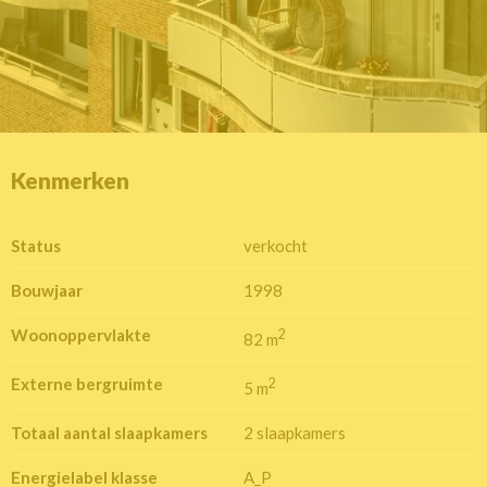
Kenmerken
Status
verkocht
Bouwjaar
1998
Woonoppervlakte
2
82 m
Externe bergruimte
2
5 m
Totaal aantal slaapkamers
2 slaapkamers
Energielabel klasse
A_P