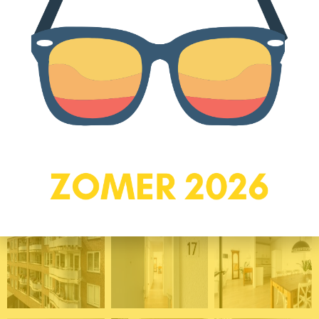
– Eigen parkeerplek in de parkeergarage
– Ruime berging
– Ligging naast winkelcentrum
Schakel?een NVM-aankoopmakelaar in. Een NVM-
aankoopmakelaar komt op voor jouw belang en bespaart je tijd,
geld en zorgen!
Foto's