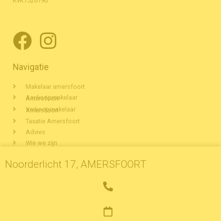
KvK7526190
Navigatie
Makelaar amersfoort
Aankoopmakelaar Amersfoort
Verkoopmakelaar Amersfoort
Taxatie Amersfoort
Advies
Wie we zijn
Woningaanbod Amersfoort
Noorderlicht 17, AMERSFOORT
Veelgestelde vragen
Partners
Contact
Privacyverklaring
Cookiestatement