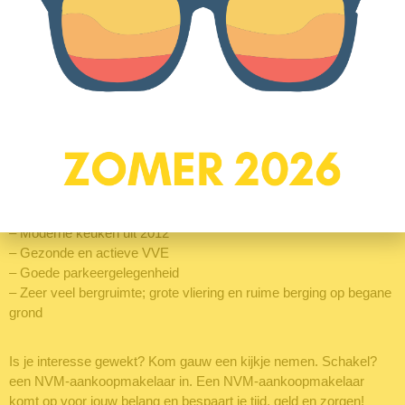
Zo geniet je van beide werelden! Met 10 minuutjes fietsen ben je
op centraal station en voor een fijne wandeling of hardloopronde
kun je terecht in het groene park Randenbroek. Met een paar
minuten ben je overigens op de uitvalswegen A1 en A28.
Wat maakt Huzarenstraat 14 je nieuwe thuis:
– Op loopafstand van de binnenstad
– Rustige ligging in groene omgeving
– Balkon met vrije ligging, uitkijkend over water
– Twee grote slaapkamers
– Riante badkamer uit 2013
– Moderne keuken uit 2012
– Gezonde en actieve VVE
– Goede parkeergelegenheid
– Zeer veel bergruimte; grote vliering en ruime berging op begane
grond
Is je interesse gewekt? Kom gauw een kijkje nemen. Schakel?
een NVM-aankoopmakelaar in. Een NVM-aankoopmakelaar
komt op voor jouw belang en bespaart je tijd, geld en zorgen!