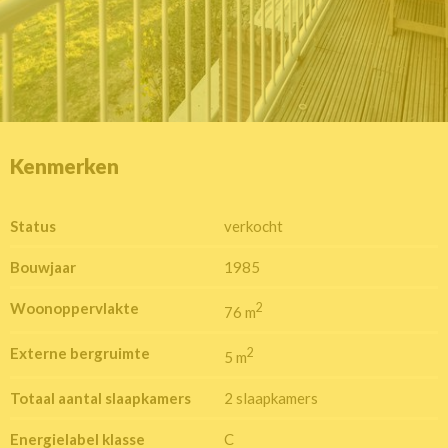
Kenmerken
Status
verkocht
Bouwjaar
1985
Woonoppervlakte
2
76 m
Externe bergruimte
2
5 m
Totaal aantal slaapkamers
2 slaapkamers
Energielabel klasse
C