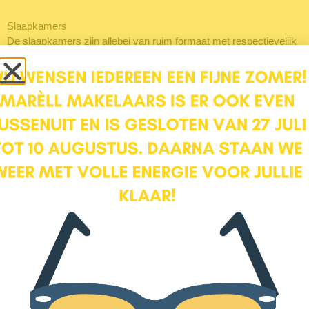
Slaapkamers
De slaapkamers zijn allebei van ruim formaat met respectievelijk
ca. 15 en 10 m2. De grootste slaapkamer ligt aan de achterzijde
van de woning en de andere kamer aan de voorzijde. In beide
kamers is volop ruimte voor kasten. Via de dakramen komt volop
licht naar binnen.
Bergruimte
Het appartement beschikt over veel bergruimte. Zo heb je over
het gehele appartement een grote vliering, toegankelijk via een
vlizotrap op de overloop. Daarnaast heb je een grote berging van
ca. 6 m2 in de onderbouw van het complex voor bijvoorbeeld het
stallen van je fietsen.
Ligging
Huzarenstraat 14 ligt op een steenworp afstand van de
binnenstad van Amersfoort, in de wijk Randenbroek. Een rustige,
groene wijk, maar toch dicht bij de binnenstad en voorzieningen.