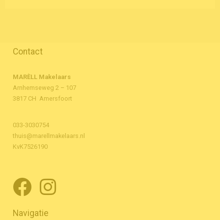
Contact
MARÈLL Makelaars
Arnhemseweg 2 – 107
3817 CH Amersfoort
033-3030754
thuis@marellmakelaars.nl
KvK7526190
Navigatie