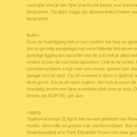
voorzijde vind je een fijne praktische kamer met wasma
bergruimte. Op deze etage zijn diverse knieschotten a
bergruimte.
Buiten
Door de hoekligging heb je tuin rondom het huis en genie
tuin is gezellig aangelegd met verschillende terrassen
gunstige ligging ten opzichte van de zon heb je altijd w
vinden of juist de zon kunt opzoeken. Ook in de winter
sprinklersysteem zorgt voor een mooie, groene tuin. Aan
garage met de oprit. Op dit moment is deze in gebruik a
dicht gezet. Zou je dit open maken, dan heb je naast de
mandelig terrein een fijne overdekte plek voor je auto.
terrein zijn EUR 50,- per jaar.
Ligging
Tsjaikovskistraat 22 ligt in het nieuwe gedeelte van R
mooie, sfeervolle en groene wijk van Amersfoort. Met vij
kinderboerderij of in Park Elizabeth Groen met haar gez