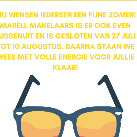
uken. Wat een fijne ruimte.
n en tegelijk heerlijk sfeervol
t gemaakte keuken in
Locatie
zien en is ruimtelijk, efficiënt
en, zoals een dubbele
ookplaat met wokbrander en een
. Hier wordt koken een plezier!
om vrienden te ontvangen en
 De woonkamer is heerlijk licht
 zijn geplaatst. Rondom de
ge zithoek maken. De hoogte en
inatie met de drie dubbele
n lichte ruimte, ook in