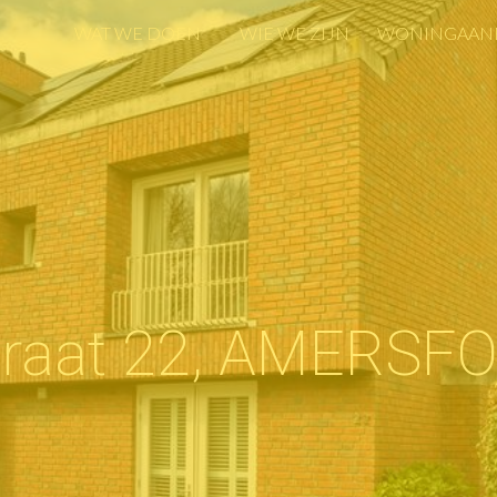
WAT WE DOEN
WIE WE ZIJN
WONINGAAN
WAT WE DOEN
WIE WE ZIJN
WONINGAAN
straat 22, AMERSF