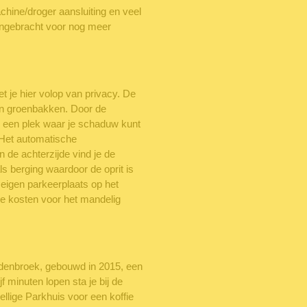
chine/droger aansluiting en veel
angebracht voor nog meer
t je hier volop van privacy. De
 en groenbakken. Door de
el een plek waar je schaduw kunt
. Het automatische
 de achterzijde vind je de
ls berging waardoor de oprit is
 eigen parkeerplaats op het
 De kosten voor het mandelig
andenbroek, gebouwd in 2015, een
f minuten lopen sta je bij de
ellige Parkhuis voor een koffie