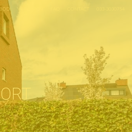
BOD
VERKOPEN
FAQ
CONTACT
033-3030754
BOD
VERKOPEN
FAQ
CONTACT
033-3030754
OORT