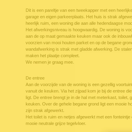
Dit is een pareltje van een tweekapper met een heerlijk
garage en eigen parkeerplaats. Het huis is strak afgewer
heerlijk ruim, een woning die aan alle hedendaagse mo
Het afwerkingsniveau is hoogwaardig. De woning is vo
aan de op maat gemaakte keuken maar ook de inbouwka
voorzien van mooi houten parket en op de begane grond
wandafwerking is strak met gladde afwerking. De stal
maken het plaatje compleet.
We nemen je graag mee.
De entree
Aan de voorzijde van de woning is een gezellig voortui
vanuit de keuken. Via het zijpad kom je bij de entree di
ligt. De entree brengt je in de hal met meterkast, toilet,
keuken. Over de gehele begane grond ligt een mooie h
zijn strak afgewerkt.
Het toilet is ruim en netjes afgewerkt met een fonteintje 
mooie neutrale grijze tegelvloer.