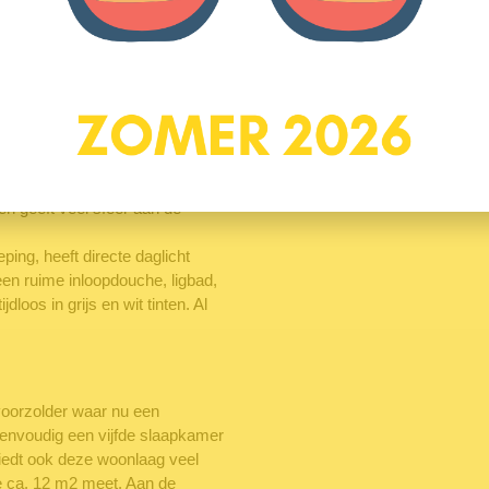
 de keuken en de woonkamer.
ele ruimte en het goede
amer (ca 17 m2) met inloopkast,
r een heerlijke lichtinval, je
ers van beide ca. 11 m2. Dit
 ramen zorgen voor veel licht in
en geeft veel sfeer aan de
ing, heeft directe daglicht
een ruime inloopdouche, ligbad,
jdloos in grijs en wit tinten. Al
voorzolder waar nu een
 eenvoudig een vijfde slaapkamer
biedt ook deze woonlaag veel
ie ca. 12 m2 meet. Aan de