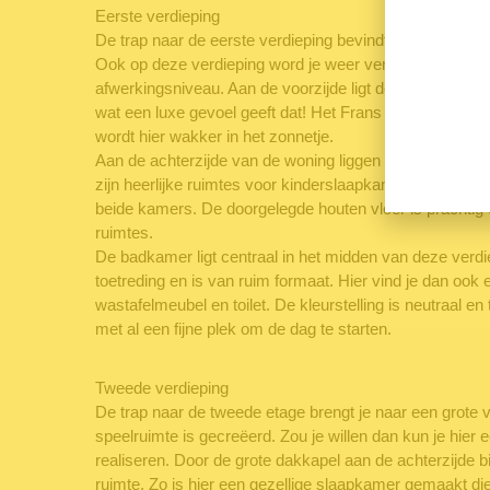
Eerste verdieping
De trap naar de eerste verdieping bevindt zich tussen
Ook op deze verdieping word je weer verrast door de v
afwerkingsniveau. Aan de voorzijde ligt de ouderslaapk
wat een luxe gevoel geeft dat! Het Frans balkon zorgt voo
wordt hier wakker in het zonnetje.
Aan de achterzijde van de woning liggen twee slaapkam
zijn heerlijke ruimtes voor kinderslaapkamers. De grote
beide kamers. De doorgelegde houten vloer is prachtig 
ruimtes.
De badkamer ligt centraal in het midden van deze verdiep
toetreding en is van ruim formaat. Hier vind je dan ook 
wastafelmeubel en toilet. De kleurstelling is neutraal en ti
met al een fijne plek om de dag te starten.
Tweede verdieping
De trap naar de tweede etage brengt je naar een grote 
speelruimte is gecreëerd. Zou je willen dan kun je hier
realiseren. Door de grote dakkapel aan de achterzijde 
ruimte. Zo is hier een gezellige slaapkamer gemaakt d