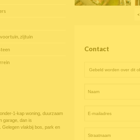
ers
<
voortuin, zijtuin
Contact
steen
rrein
Contactformulier
objectpagina
 2-onder-1-kap woning, duurzaam
n garage, dan is
. Gelegen vlakbij bos, park en