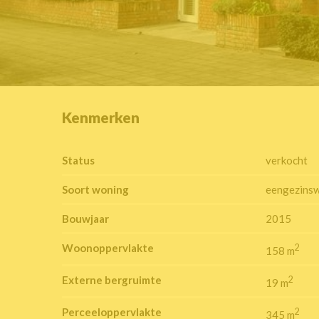
Kenmerken
Status
verkocht
Soort woning
eengezins
Bouwjaar
2015
Woonoppervlakte
2
158 m
Externe bergruimte
2
19 m
Perceeloppervlakte
2
345 m