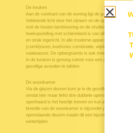
De keuken
Aan de voorkant van de woning ligt de gezellige woonke
Voldoende licht door het zijraam en de openslaande deure
met de houten lambrisering en de shutters. De op maa
hoekopstelling met schiereiland is van alle gemakken voor
en strak ingericht. In alle moderne apparatuur is voorzi
(combi)oven, koel/vries combinatie, wijnkast, 5-pits k
vaatwasser. De opbergruimte is ook meer dan voldoende
In de keuken is genoeg ruimte voor een grote eettafel 
gezellige avonden te tafelen.
De woonkamer
Via de glazen deuren kom je in de gezellige woonkamer.
omdat hier maar liefst drie dubbele openslaande deuren
openhaard is het heerlijk toeven en kun je een gezelli
breedte van de woonkamer is bijzonder prettig. In comb
openslaande deuren maakt dit een bijzonder sfeervolle e
wintertijden.