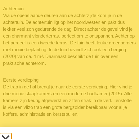
Achtertuin
Via de openslaande deuren aan de achterzijde kom je in de
achtertuin. De achtertuin ligt op het noordwesten en pakt dus
lekker veel zon gedurende de dag. Direct achter de gevel vind je
een charmant vlonderterras, perfect om te ontspannen. Achter op
het perceel is een tweede terras. De tuin heeft leuke groenborders
met mooie beplanting. In de tuin bevindt zich ook een berging
(2020) van ca. 4 m². Daarnaast beschikt de tuin over een
praktische achterom.
Eerste verdieping
De trap in de hal brengt je naar de eerste verdieping. Hier vind je
drie mooie slaapkamers en een moderne badkamer (2015). Alle
kamers zijn keurig afgewerkt en zitten strak in de verf. Tenslotte
is via een vlizo trap een grote bergzolder bereikbaar voor al je
koffers, administratie en kerstspullen.
Slaapkamers
De slaapkamer aan de voorzijde meet ca. 10 m2. De kamer heeft