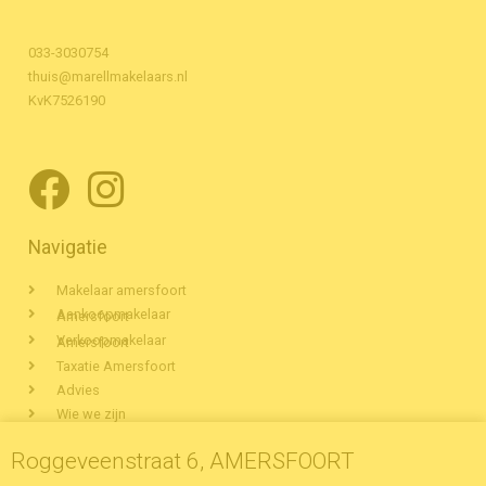
033-3030754
thuis@marellmakelaars.nl
KvK7526190
Navigatie
Makelaar amersfoort
Aankoopmakelaar Amersfoort
Verkoopmakelaar Amersfoort
Taxatie Amersfoort
Advies
Wie we zijn
Woningaanbod Amersfoort
Roggeveenstraat 6, AMERSFOORT
Veelgestelde vragen