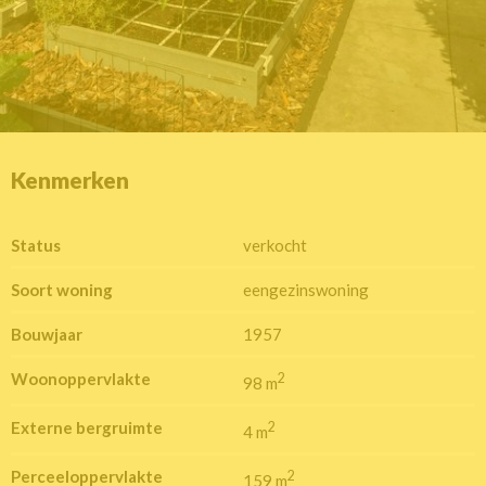
Kenmerken
Status
verkocht
Soort woning
eengezinswoning
Bouwjaar
1957
Woonoppervlakte
2
98 m
Externe bergruimte
2
4 m
Perceeloppervlakte
2
159 m