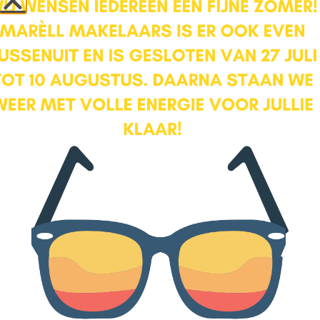
ramen die bijna tot op de grond lopen, wat voor veel lichtinval
zorgt. Tevens beschikt deze kamer over een vaste kast. De
slaapkamer aan de achterzijde meet ca. 11 m2 en is daarmee
een volwaardige tweede slaapkamer. Hier vind je een grote
raampartij over de gehele breedte. De derde slaapkamer is ca. 5
m2 en zeer geschikt als werkkamer of kinderkamer.
Badkamer
De badkamer is voorzien van douche, toilet en wastafel. Hier is
optimaal gebruik gemaakt van de ruimte. De badkamer kent een
strakke en luxe afwerking met een zwart-stalen douchewand. De
houtlooktegels geven tenslotte veel sfeer aan de ruimte.
Ligging
Roggeveenstraat 6 ligt aan de rand van de gezellige binnenstad
van Amersfoort, in de wijk Kruiskamp. De wijk Kruiskamp heeft
zich in de afgelopen jaren flink ontwikkeld en gemoderniseerd en
is daarmee ook een geliefde wijk geworden om te wonen. En dat
snappen we! Met zicht op de OLV toren loop je zo de binnenstad