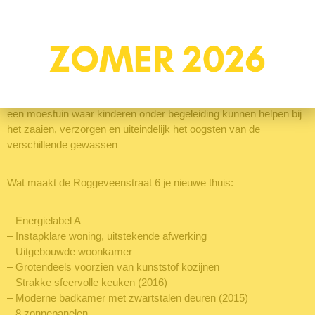
in en met de variëteit aan winkels op het Neptunusplein heb je alle
basisvoorzieningen binnen handbereik. Voor de kinderen in de
buurt is speeltuin De Kruiskamp een fenomeen. Deze speeltuin
wordt gerund door de buurt zelf en kent een vereniging. Voor een
beperkte jaarlijkse bijdrage ben je lid en kun je onbeperkt gebruik
maken van de speeltuin. Door deze opzet blijft de speeltuin goed
onderhouden en worden leuke activiteiten georganiseerd. Er is
een moestuin waar kinderen onder begeleiding kunnen helpen bij
het zaaien, verzorgen en uiteindelijk het oogsten van de
verschillende gewassen
Wat maakt de Roggeveenstraat 6 je nieuwe thuis:
– Energielabel A
– Instapklare woning, uitstekende afwerking
– Uitgebouwde woonkamer
– Grotendeels voorzien van kunststof kozijnen
– Strakke sfeervolle keuken (2016)
– Moderne badkamer met zwartstalen deuren (2015)
– 8 zonnepanelen