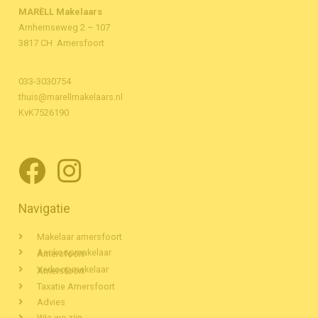
MARÈLL Makelaars
Arnhemseweg 2 – 107
3817 CH Amersfoort
033-3030754
thuis@marellmakelaars.nl
KvK7526190
Navigatie
Makelaar amersfoort
Aankoopmakelaar Amersfoort
Verkoopmakelaar Amersfoort
Taxatie Amersfoort
Advies
Wie we zijn