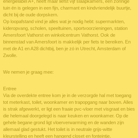
energielabel A+, heeft maar liefst vijf slaapkamers, een zonnige
tuin én is gelegen in een fijn, charmant en kindvriendelijk buurtje,
dicht bij de oude dorpskern.
Op loopafstand vind je alles wat je nodig hebt: supermarkten,
kideropvang, scholen, speeltuinen, sportvoorzieningen, station
Amersfoort Vathorst en winkelcentrum Vathorst. Ook de
binnenstad van Amersfoort is makkelijk per fiets te bereiken. En
met de A1 en A28 dichtbij, ben je zó in Utrecht, Amsterdam of
Zwolle.
We nemen je graag mee:
Entree
Via de overdekte entree kom je in de verzorgde hal met toegang
tot meterkast, toilet, woonkamer en trapopgang naar boven. Alles
is strak afgewerkt, er ligt een fraaie pvc-vloer met visgraat en bies
die helemaal doorgelegd is naar keuken en woonkamer. Op de
gehele begane grond ligt vloerverwarming en de wanden zijn
allemaal glad gestukt. Het toilet is in neutrale grijs-witte
kleurstelling en heeft een hangend closet en fonteintje.