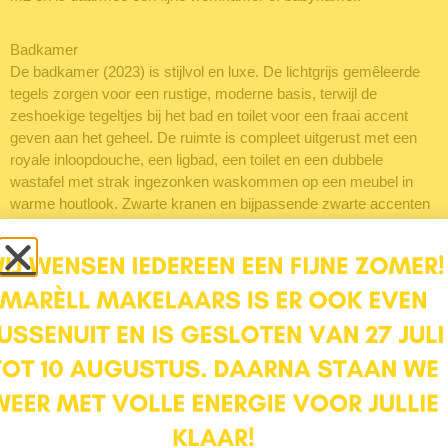
Badkamer
De badkamer (2023) is stijlvol en luxe. De lichtgrijs gemêleerde
tegels zorgen voor een rustige, moderne basis, terwijl de
zeshoekige tegeltjes bij het bad en toilet voor een fraai accent
geven aan het geheel. De ruimte is compleet uitgerust met een
royale inloopdouche, een ligbad, een toilet en een dubbele
wastafel met strak ingezonken waskommen op een meubel in
warme houtlook. Zwarte kranen en bijpassende zwarte accenten
geven de badkamer een stoer en modern karakter.
Tweede verdieping
Ook de tweede verdieping is verrassend ruim en praktisch
ingedeeld. Op de overloop bevindt zich de opstelplaats voor de
wasmachine en droger. Daarnaast zijn er nog twee
(slaap)kamers.
Twee slaapkamers
De kamer aan de voorzijde beslaat de volledige breedte van de