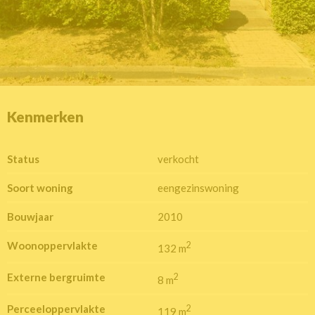
Kenmerken
Status
verkocht
Soort woning
eengezinswoning
Bouwjaar
2010
Woonoppervlakte
2
132 m
Externe bergruimte
2
8 m
Perceeloppervlakte
2
119 m