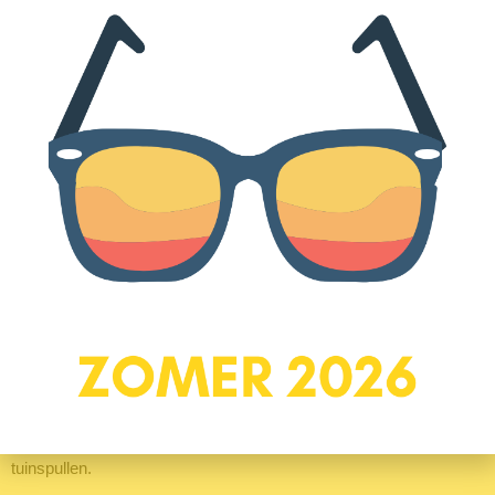
woning en krijgt extra karakter door de schuine kap. De tweede
kamer ligt aan de achterzijde en biedt eveneens voldoende ruimte
voor slapen, werken of hobby’s. In deze kamer zijn ook de cv-
ketel en de mechanische ventilatie-unit geplaatst. Beide kamers
beschikken over Velux dakramen met ingebouwde verduistering
en zonwering, waardoor het ook op deze verdieping aangenaam
licht én comfortabel is. Bovendien is er in beide kamers veel
praktische bergruimte achter de diepe knieschotten – ideaal om
spullen netjes uit het zicht op te bergen.
Tuin & Berging
De achtertuin ligt op het westen, waardoor je hier lang kunt
genieten van de zon. De tuin is opvallend breed van formaat en
smaakvol aangelegd met grote grijze tegels in combinatie met
charmante klinkertjes. Groenblijvende hagen en stijlvolle
plantenbakken zorgen voor een groene en sfeervolle uitstraling.
Achter in de tuin bevindt zich een praktische houten berging,
ideaal voor het stallen van fietsen en het opbergen van
tuinspullen.