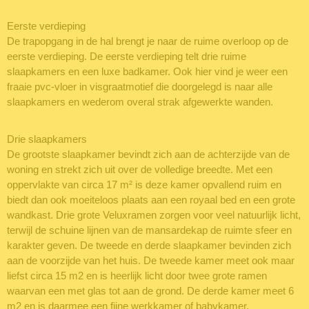
Eerste verdieping
De trapopgang in de hal brengt je naar de ruime overloop op de
eerste verdieping. De eerste verdieping telt drie ruime
slaapkamers en een luxe badkamer. Ook hier vind je weer een
fraaie pvc-vloer in visgraatmotief die doorgelegd is naar alle
slaapkamers en wederom overal strak afgewerkte wanden.
Drie slaapkamers
De grootste slaapkamer bevindt zich aan de achterzijde van de
woning en strekt zich uit over de volledige breedte. Met een
oppervlakte van circa 17 m² is deze kamer opvallend ruim en
biedt dan ook moeiteloos plaats aan een royaal bed en een grote
wandkast. Drie grote Veluxramen zorgen voor veel natuurlijk licht,
terwijl de schuine lijnen van de mansardekap de ruimte sfeer en
karakter geven. De tweede en derde slaapkamer bevinden zich
aan de voorzijde van het huis. De tweede kamer meet ook maar
liefst circa 15 m2 en is heerlijk licht door twee grote ramen
waarvan een met glas tot aan de grond. De derde kamer meet 6
m2 en is daarmee een fijne werkkamer of babykamer.