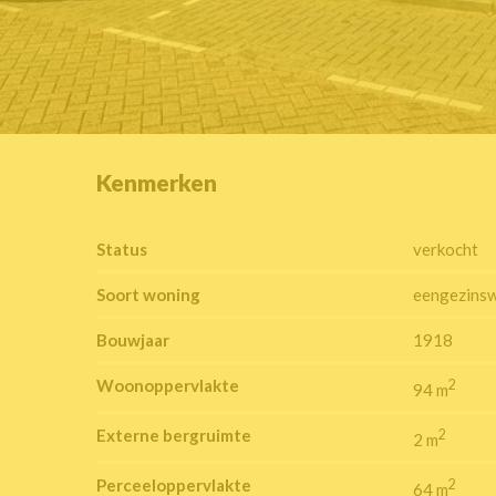
Kenmerken
Status
verkocht
Soort woning
eengezins
Bouwjaar
1918
Woonoppervlakte
2
94 m
Externe bergruimte
2
2 m
Perceeloppervlakte
2
64 m