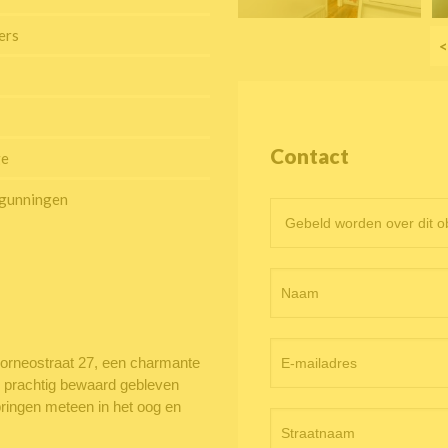
ers
<
Contact
ge
rgunningen
Contactformulier
objectpagina
 Borneostraat 27, een charmante
De prachtig bewaard gebleven
pringen meteen in het oog en