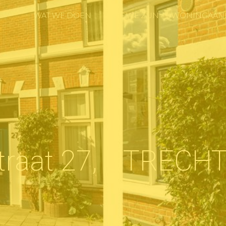
WAT WE DOEN
WIE WE ZIJN
WONINGAAN
WAT WE DOEN
WIE WE ZIJN
WONINGAAN
traat 27, UTRECH