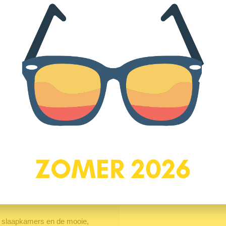
erkt met dezelfde houten vloer
Locatie
licht binnen en biedt een
rdoor voelt de ruimte licht, ruim
e moderne keuken (2022) aan de
kamer en de loopdeur in de
 zorgt voor veel licht en een
tijds ingericht met een
-vriescombinatie en combi-oven.
ad geven het geheel een frisse
ie slaapkamers en de mooie,