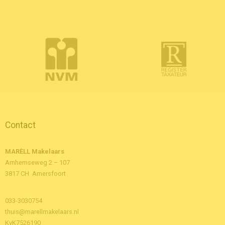
Contact
MARÈLL Makelaars
Arnhemseweg 2 – 107
3817 CH Amersfoort
033-3030754
thuis@marellmakelaars.nl
KvK7526190