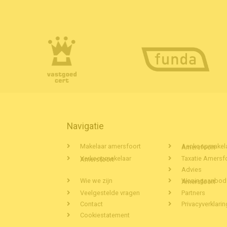
Navigatie
Makelaar amersfoort
Aankoopmakelaar Amersfoort
Taxatie Amersf
Verkoopmakelaar Amersfoort
Advies
Wie we zijn
Woningaanbod Amersfoort
Veelgestelde vragen
Partners
Contact
Privacyverklarin
Cookiestatement