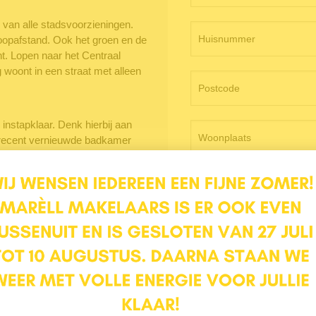
e van alle stadsvoorzieningen.
loopafstand. Ook het groen en de
cht. Lopen naar het Centraal
g woont in een straat met alleen
 instapklaar. Denk hierbij aan
 recent vernieuwde badkamer
het karakter en de sfeer die deze
Ochtend
Middag
icht op. De houten vloer, strakke
jlvolle indruk. Hier is
rig uitgevoerd met een hangend
 de trapopgang naar de eerste