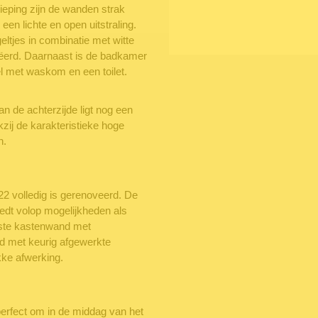
eping zijn de wanden strak
en lichte en open uitstraling.
ltjes in combinatie met witte
eëerd. Daarnaast is de badkamer
 met waskom en een toilet.
 de achterzijde ligt nog een
zij de karakteristieke hoge
n.
022 volledig is gerenoveerd. De
biedt volop mogelijkheden als
ste kastenwand met
d met keurig afgewerkte
kke afwerking.
 perfect om in de middag van het