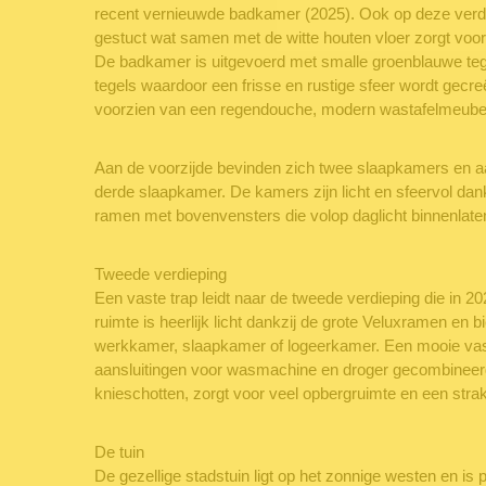
recent vernieuwde badkamer (2025). Ook op deze verdi
gestuct wat samen met de witte houten vloer zorgt voor e
De badkamer is uitgevoerd met smalle groenblauwe tege
tegels waardoor een frisse en rustige sfeer wordt gecr
voorzien van een regendouche, modern wastafelmeubel
Aan de voorzijde bevinden zich twee slaapkamers en aan
derde slaapkamer. De kamers zijn licht en sfeervol dank
ramen met bovenvensters die volop daglicht binnenlate
Tweede verdieping
Een vaste trap leidt naar de tweede verdieping die in 2
ruimte is heerlijk licht dankzij de grote Veluxramen en 
werkkamer, slaapkamer of logeerkamer. Een mooie va
aansluitingen voor wasmachine en droger gecombineer
knieschotten, zorgt voor veel opbergruimte en een stra
De tuin
De gezellige stadstuin ligt op het zonnige westen en is