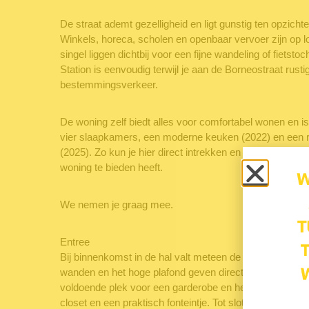
De straat ademt gezelligheid en ligt gunstig ten opzicht
Winkels, horeca, scholen en openbaar vervoer zijn op 
singel liggen dichtbij voor een fijne wandeling of fietsto
Station is eenvoudig terwijl je aan de Borneostraat rusti
bestemmingsverkeer.
De woning zelf biedt alles voor comfortabel wonen en is
vier slaapkamers, een moderne keuken (2022) en een
(2025). Zo kun je hier direct intrekken en genieten van 
woning te bieden heeft.
We nemen je graag mee.
Entree
Bij binnenkomst in de hal valt meteen de ruimte en het l
wanden en het hoge plafond geven direct een frisse en sti
voldoende plek voor een garderobe en het toilet is keu
closet en een praktisch fonteintje. Tot slot vind je hier