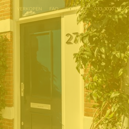
BOD
VERKOPEN
FAQ
CONTACT
033-3030754
BOD
VERKOPEN
FAQ
CONTACT
033-3030754
T