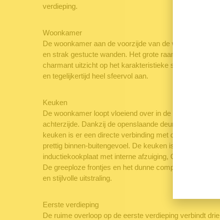
verdieping.
Woonkamer
De woonkamer aan de voorzijde van de woning is afgew
en strak gestucte wanden. Het grote raam laat volop dag
charmant uitzicht op het karakteristieke straatbeeld. Hie
en tegelijkertijd heel sfeervol aan.
Keuken
De woonkamer loopt vloeiend over in de eethoek en d
achterzijde. Dankzij de openslaande deuren in de woon
keuken is er een directe verbinding met de stadstuin wat
prettig binnen-buitengevoel. De keuken is strak en eigen
inductiekookplaat met interne afzuiging, Quooker, koel
De greeploze frontjes en het dunne composieten werkbl
en stijlvolle uitstraling.
Eerste verdieping
De ruime overloop op de eerste verdieping verbindt dr