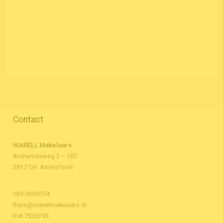
Contact
MARÈLL Makelaars
Arnhemseweg 2 – 107
3817 CH Amersfoort
033-3030754
thuis@marellmakelaars.nl
KvK7526190