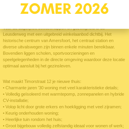
De ligging van deze woning is rustig en groen en toch dichtbij
alles wat Amersfoort te bieden heeft. Op korte afstand liggen de
bossen van Klein Zwitserland, Nimmerdor en het uitgestrekte
natuurgebied Den Treek – ideaal voor wandelingen of fietstochten.
Voor de dagelijkse boodschappen en gezelligheid is de
Leusderweg met een uitgebreid winkelaanbod dichtbij. Het
historische centrum van Amersfoort, het centraal station en
diverse uitvalswegen zijn binnen enkele minuten bereikbaar.
Bovendien liggen scholen, sportvoorzieningen en
speelgelegenheden in de directe omgeving waardoor deze locatie
optimaal aansluit bij het gezinsleven.
Wat maakt Timorstraat 12 je nieuwe thuis:
• Charmante jaren ’30 woning met veel karakteristieke details;
• Volledig geïsoleerd met warmtepomp, zonnepanelen en hybride
CV-installatie;
• Volop licht door grote erkers en hoekligging met veel zijramen;
• Keurig onderhouden woning;
• Heerlijke tuin rondom het huis;
• Groot bijgebouw volledig zelfstandig ideaal voor wonen of werk;