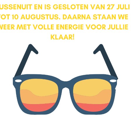
formaat en rijk aan groen wat het geheel een verzorgde en
uitnodigende uitstraling geeft.
Grenzend aan de keuken bevindt zich de praktische geïsoleerde
berging met wasmachine opstelling. Deze ruimte is van
toegankelijk vanaf de tuinbuiten toegankelijk is. In de achtertuin
staat een ruim, zelfstandig bijgebouw.
Bijgebouw
Het ruime bijgebouw (2008) biedt ongekend veel mogelijkheden
en is volledig geïsoleerd. Met eigen voorzieningen zoals een Cv-
installatie en toilet functioneert het geheel volledig zelfstandig.
Hierdoor is het ideaal als extra woonruimte voor logés, een au
pair, familie of een ouder kind dat nog geen zelfstandige
woonruimte heeft. Ook leent het bijgebouw zich perfect als
werkruimte aan huis, hobbyruimte of studio. Dankzij de eigen
faciliteiten kan het bijgebouw bovendien fiscaal gezien als
volwaardige werkruimte worden aangemerkt.
De omgeving