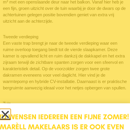
m² met een openslaande deur naar het balkon. Vanaf hier heb je
een fijn, groen uitzicht over de tuin waarbij je door de dwars op de
achtertuinen gelegen positie bovendien geniet van extra vrij
uitzicht aan de achterzijde.
Tweede verdieping
Een vaste trap brengt je naar de tweede verdieping waar een
ruime overloop toegang biedt tot de vierde slaapkamer. Deze
kamer is opvallend licht en ruim dankzij de dakkapel en het extra
zijraam terwijl de zichtbare spanten zorgen voor een sfeervol en
karakteristiek detail. Op de voorzolder zorgen twee grote
dakramen eveneens voor veel daglicht. Hier vind je de
warmtepomp en hybride CV-installatie. Daarnaast is er praktische
bergruimte aanwezig ideaal voor het netjes opbergen van spullen.
Tuin
De tuin rondom het huis is groen en sfeervol aangelegd met
meerdere gezellige terrasjes om van de zon en privacy te
genieten. Naast het huis ligt een fijne zijtuin, ideaal voor spelende
kinderen of een rustige zithoek. Ook de voortuin is van goed