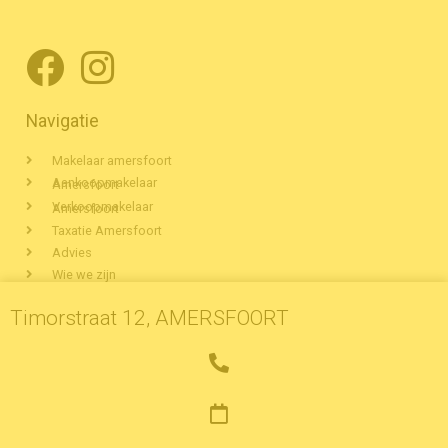
Navigatie
Makelaar amersfoort
Aankoopmakelaar Amersfoort
Verkoopmakelaar Amersfoort
Taxatie Amersfoort
Advies
Wie we zijn
Woningaanbod Amersfoort
Timorstraat 12, AMERSFOORT
Veelgestelde vragen
Partners
Contact
Privacyverklaring
Cookiestatement