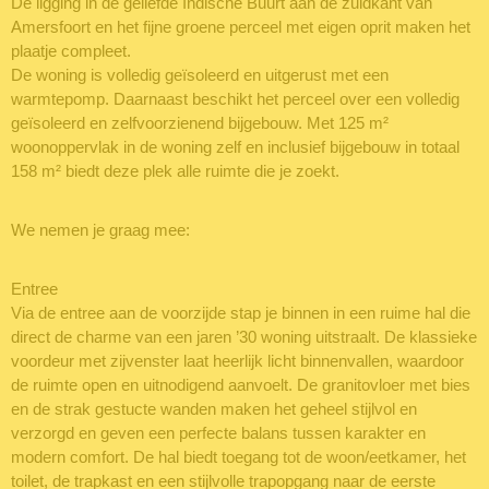
De ligging in de geliefde Indische Buurt aan de zuidkant van
Amersfoort en het fijne groene perceel met eigen oprit maken het
plaatje compleet.
De woning is volledig geïsoleerd en uitgerust met een
warmtepomp. Daarnaast beschikt het perceel over een volledig
geïsoleerd en zelfvoorzienend bijgebouw. Met 125 m²
woonoppervlak in de woning zelf en inclusief bijgebouw in totaal
158 m² biedt deze plek alle ruimte die je zoekt.
We nemen je graag mee:
Entree
Via de entree aan de voorzijde stap je binnen in een ruime hal die
direct de charme van een jaren ’30 woning uitstraalt. De klassieke
voordeur met zijvenster laat heerlijk licht binnenvallen, waardoor
de ruimte open en uitnodigend aanvoelt. De granitovloer met bies
en de strak gestucte wanden maken het geheel stijlvol en
verzorgd en geven een perfecte balans tussen karakter en
modern comfort. De hal biedt toegang tot de woon/eetkamer, het
toilet, de trapkast en een stijlvolle trapopgang naar de eerste