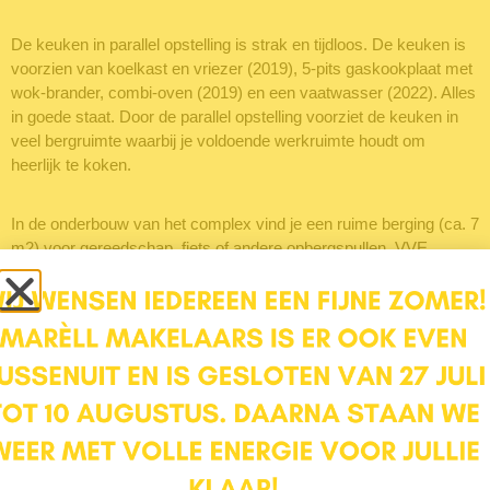
De keuken in parallel opstelling is strak en tijdloos. De keuken is
voorzien van koelkast en vriezer (2019), 5-pits gaskookplaat met
wok-brander, combi-oven (2019) en een vaatwasser (2022). Alles
in goede staat. Door de parallel opstelling voorziet de keuken in
veel bergruimte waarbij je voldoende werkruimte houdt om
heerlijk te koken.
In de onderbouw van het complex vind je een ruime berging (ca. 7
m2) voor gereedschap, fiets of andere opbergspullen. VVE
kosten per maand bedragen EUR 152,- voor woning en berging,
EUR 33,- voor de parkeerplaats.
De kers op de taart is tenslotte nog de mogelijkheid tot een eigen
parkeerplaats op het binnenterrein, afgesloten met een slagboom.
Je eigen parkeerplek in hartje centrum!
Wat maakt Beestenmarkt 38 Je Nieuwe Thuis:
– Instapklare woning met veel ruimte