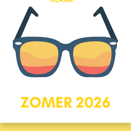
– Ruime, nette keuken en keurig sanitair
– CV-Ketel 2017
– Voorzien van HR++ glas
– Heerlijk balkon
– Actieve VVE
– Mogelijkheid tot twee slaapkamers
– Rustig wonen midden in hartje centrum
– Mogelijkheid tot eigen parkeerplek in hartje stad
In de koopovereenkomst wordt een niet-zelfbewoningsclausule
opgenomen.
Schakel een NVM-aankoopmakelaar in. Een NVM-
aankoopmakelaar komt op voor uw belang en bespaart u tijd, geld
en zorgen!