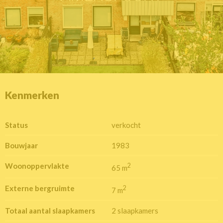
Kenmerken
Status
verkocht
Bouwjaar
1983
Woonoppervlakte
2
65 m
Externe bergruimte
2
7 m
Totaal aantal slaapkamers
2 slaapkamers