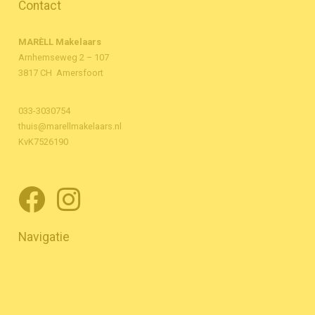
Contact
MARÈLL Makelaars
Arnhemseweg 2 – 107
3817 CH Amersfoort
033-3030754
thuis@marellmakelaars.nl
KvK7526190
Navigatie