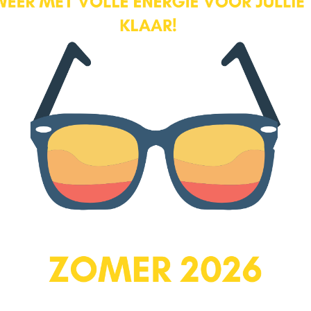
Contact
MARÈLL Makelaars
Arnhemseweg 2 – 107
3817 CH Amersfoort
033-3030754
thuis@marellmakelaars.nl
KvK75261901
Navigatie