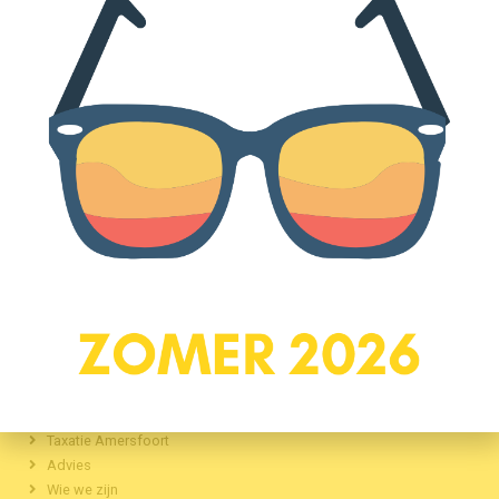
MARÈLL Makelaars
Arnhemseweg 2 – 107
3817 CH Amersfoort
033-3030754
thuis@marellmakelaars.nl
KvK75261901
Navigatie
Makelaar amersfoort
Aankoopmakelaar Amersfoort
Verkoopmakelaar Amersfoort
Taxatie Amersfoort
Advies
Wie we zijn